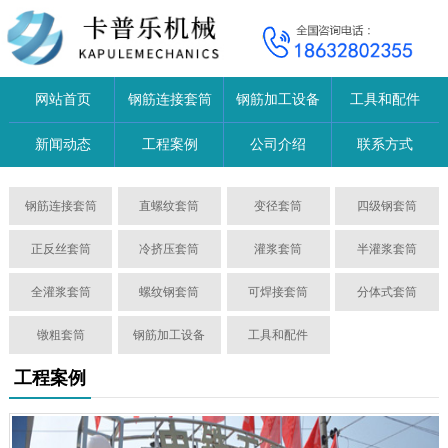
网站首页
钢筋连接套筒
钢筋加工设备
工具和配件
新闻动态
工程案例
公司介绍
联系方式
钢筋连接套筒
直螺纹套筒
变径套筒
四级钢套筒
正反丝套筒
冷挤压套筒
灌浆套筒
半灌浆套筒
全灌浆套筒
螺纹钢套筒
可焊接套筒
分体式套筒
镦粗套筒
钢筋加工设备
工具和配件
工程案例