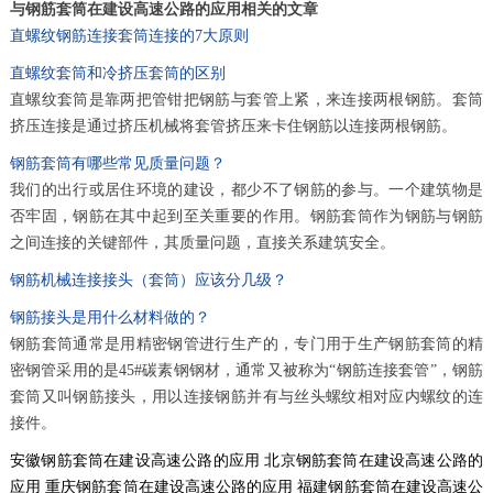
与钢筋套筒在建设高速公路的应用相关的文章
直螺纹钢筋连接套筒连接的7大原则
直螺纹套筒和冷挤压套筒的区别
直螺纹套筒是靠两把管钳把钢筋与套管上紧，来连接两根钢筋。套筒
挤压连接是通过挤压机械将套管挤压来卡住钢筋以连接两根钢筋。
钢筋套筒有哪些常见质量问题？
我们的出行或居住环境的建设，都少不了钢筋的参与。一个建筑物是
否牢固，钢筋在其中起到至关重要的作用。钢筋套筒作为钢筋与钢筋
之间连接的关键部件，其质量问题，直接关系建筑安全。
钢筋机械连接接头（套筒）应该分几级？
钢筋接头是用什么材料做的？
钢筋套筒通常是用精密钢管进行生产的，专门用于生产钢筋套筒的精
密钢管采用的是45#碳素钢钢材，通常又被称为“钢筋连接套管”，钢筋
套筒又叫钢筋接头，用以连接钢筋并有与丝头螺纹相对应内螺纹的连
接件。
安徽钢筋套筒在建设高速公路的应用
北京钢筋套筒在建设高速公路的
应用
重庆钢筋套筒在建设高速公路的应用
福建钢筋套筒在建设高速公