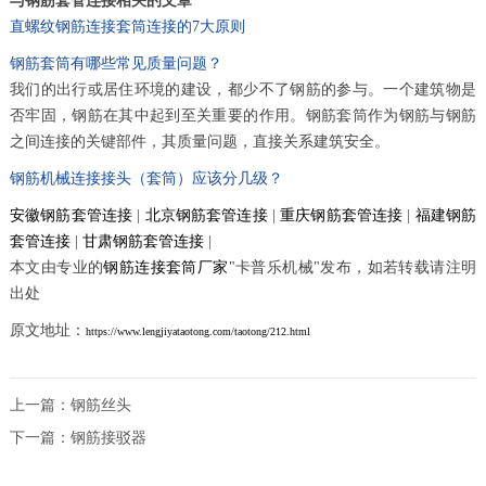
与钢筋套管连接相关的文章
直螺纹钢筋连接套筒连接的7大原则
钢筋套筒有哪些常见质量问题？
我们的出行或居住环境的建设，都少不了钢筋的参与。一个建筑物是
否牢固，钢筋在其中起到至关重要的作用。钢筋套筒作为钢筋与钢筋
之间连接的关键部件，其质量问题，直接关系建筑安全。
钢筋机械连接接头（套筒）应该分几级？
安徽钢筋套管连接
|
北京钢筋套管连接
|
重庆钢筋套管连接
|
福建钢筋
套管连接
|
甘肃钢筋套管连接
|
本文由专业的
钢筋连接套筒厂家
"卡普乐机械"发布，如若转载请注明
出处
原文地址：
https://www.lengjiyataotong.com/taotong/212.html
上一篇：
钢筋丝头
下一篇：
钢筋接驳器