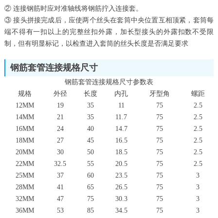
② 连接钢筋时应对准轴线将钢筋拧入连接套。
③ 接头拼接完成后，应使两个丝头在套筒中央位置互相顶紧，套筒每
端不得有一扣以上的完整丝扣外露，加长型接头的外露扣数不受限
制，但有明显标记，以检查进入套筒的丝头长度是否满足要求
钢筋套管连接规格尺寸
钢筋套管连接规格尺寸参数表
规格
外径
长度
内孔
牙型角
螺距
12MM
19
35
11
75
2.5
14MM
21
35
11.7
75
2.5
16MM
24
40
14.7
75
2.5
18MM
27
45
16.5
75
2.5
20MM
30
50
18.5
75
2.5
22MM
32.5
55
20.5
75
2.5
25MM
37
60
23.5
75
3
28MM
41
65
26.5
75
3
32MM
47
75
30.3
75
3
36MM
53
85
34.5
75
3