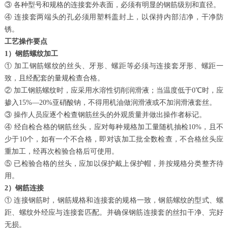
③ 各种型号和规格的连接套外表面，必须有明显的钢筋级别和直径。
④ 连接套两端头的孔必须用塑料盖封上，以保持内部洁净，干净防
锈。
工艺操作要点
1）钢筋螺纹加工
① 加工钢筋螺纹的丝头、牙形、螺距等必须与连接套牙形、螺距一
致，且经配套的量规检查合格。
② 加工钢筋螺纹时，应采用水溶性切削润滑液；当温度低于0℃时，应
掺入15%—20%亚硝酸钠，不得用机油做润滑液或不加润滑液套丝。
③ 操作人员应逐个检查钢筋丝头的外观质量并做出操作者标记。
④ 经自检合格的钢筋丝头，应对每种规格加工量随机抽检10%，且不
少于10个，如有一个不合格，即对该加工批全数检查，不合格丝头应
重加工，经再次检验合格后可使用。
⑤ 已检验合格的丝头，应加以保护戴上保护帽，并按规格分类整齐待
用。
2）钢筋连接
① 连接钢筋时，钢筋规格和连接套的规格一致，钢筋螺纹的型式、螺
距、螺纹外经应与连接套匹配。并确保钢筋连接套的丝扣干净、完好
无损。