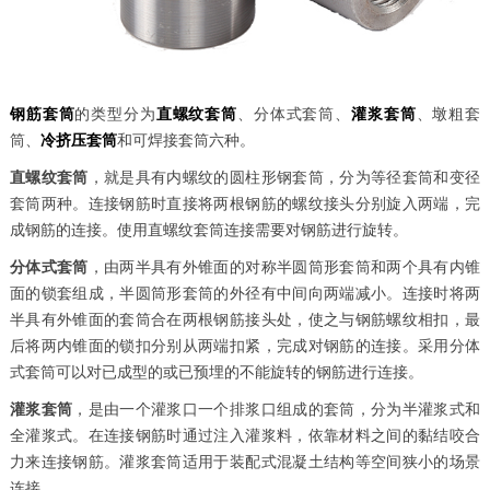
钢筋套筒
的类型分为
直螺纹套筒
、分体式套筒、
灌浆套筒
、墩粗套
筒、
冷挤压套筒
和可焊接套筒六种。
直螺纹套筒
，就是具有内螺纹的圆柱形钢套筒，分为等径套筒和变径
套筒两种。连接钢筋时直接将两根钢筋的螺纹接头分别旋入两端，完
成钢筋的连接。使用直螺纹套筒连接需要对钢筋进行旋转。
分体式套筒
，由两半具有外锥面的对称半圆筒形套筒和两个具有内锥
面的锁套组成，半圆筒形套筒的外径有中间向两端减小。连接时将两
半具有外锥面的套筒合在两根钢筋接头处，使之与钢筋螺纹相扣，最
后将两内锥面的锁扣分别从两端扣紧，完成对钢筋的连接。采用分体
式套筒可以对已成型的或已预埋的不能旋转的钢筋进行连接。
灌浆套筒
，是由一个灌浆口一个排浆口组成的套筒，分为半灌浆式和
全灌浆式。在连接钢筋时通过注入灌浆料，依靠材料之间的黏结咬合
力来连接钢筋。灌浆套筒适用于装配式混凝土结构等空间狭小的场景
连接。