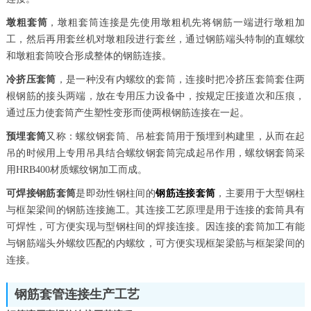
墩粗套筒
，墩粗套筒连接是先使用墩粗机先将钢筋一端进行墩粗加
工，然后再用套丝机对墩粗段进行套丝，通过钢筋端头特制的直螺纹
和墩粗套筒咬合形成整体的钢筋连接。
冷挤压套筒
，是一种没有内螺纹的套筒，连接时把冷挤压套筒套住两
根钢筋的接头两端，放在专用压力设备中，按规定圧接道次和压痕，
通过压力使套筒产生塑性变形而使两根钢筋连接在一起。
预埋套筒
又称：螺纹钢套筒、吊桩套筒用于预埋到构建里，从而在起
吊的时候用上专用吊具结合螺纹钢套筒完成起吊作用，螺纹钢套筒采
用HRB400材质螺纹钢加工而成。
可焊接钢筋套筒
是即劲性钢柱间的
钢筋连接套筒
，主要用于大型钢柱
与框架梁间的钢筋连接施工。其连接工艺原理是用于连接的套筒具有
可焊性，可方便实现与型钢柱间的焊接连接。因连接的套筒加工有能
与钢筋端头外螺纹匹配的内螺纹，可方便实现框架梁筋与框架梁间的
连接。
钢筋套管连接生产工艺