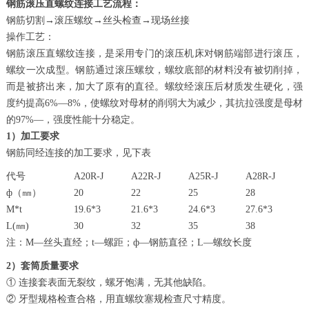
钢筋滚压直螺纹连接工艺流程：
钢筋切割→滚压螺纹→丝头检查→现场丝接
操作工艺：
钢筋滚压直螺纹连接，是采用专门的滚压机床对钢筋端部进行滚压，
螺纹一次成型。钢筋通过滚压螺纹，螺纹底部的材料没有被切削掉，
而是被挤出来，加大了原有的直径。螺纹经滚压后材质发生硬化，强
度约提高6%—8%，使螺纹对母材的削弱大为减少，其抗拉强度是母材
的97%—，强度性能十分稳定。
1）加工要求
钢筋同经连接的加工要求，见下表
代号
A20R-J
A22R-J
A25R-J
A28R-J
ф（㎜）
20
22
25
28
M*t
19.6*3
21.6*3
24.6*3
27.6*3
L(㎜)
30
32
35
38
注：M—丝头直经；t—螺距；ф—钢筋直径；L—螺纹长度
2）套筒质量要求
① 连接套表面无裂纹，螺牙饱满，无其他缺陷。
② 牙型规格检查合格，用直螺纹塞规检查尺寸精度。