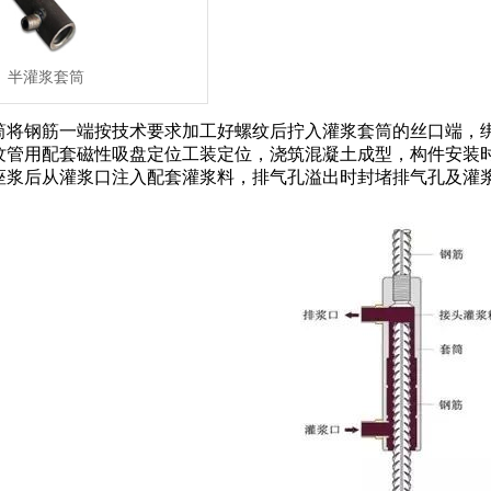
半灌浆套筒
筒将钢筋一端按技术要求加工好螺纹后拧入灌浆套筒的丝口端，
纹管用配套磁性吸盘定位工装定位，浇筑混凝土成型，构件安装
座浆后从灌浆口注入配套灌浆料，排气孔溢出时封堵排气孔及灌