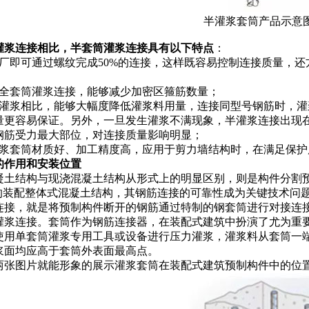
半灌浆套筒产品示意
灌浆连接相比，半套筒灌浆连接具有以下特点
：
工厂即可通过螺纹完成50%的连接，这样既容易控制连接质量，
比全套筒灌浆连接，能够减少加密区箍筋数量；
全灌浆相比，能够大幅度降低灌浆料用量，连接同型号钢筋时，
量更容易保证。另外，一旦发生灌浆不满现象，半灌浆连接出现
钢筋受力最大部位，对连接质量影响明显；
灌浆套筒材质好、加工精度高，应用于剪力墙结构时，在满足保护
的作用和安装位置
凝土结构与现浇混凝土结构从形式上的明显区别，则是构件分割
”的装配整体式混凝土结构，其钢筋连接的可靠性成为关键技术问
连接，就是将预制构件断开的钢筋通过特制的钢套筒进行对接连
灌浆连接。套筒作为钢筋连接器，在装配式建筑中扮演了尤为重
使用单套筒灌浆专用工具或设备进行压力灌浆，灌浆料从套筒一
浆面均应高于套筒外表面最高点。
两张图片就能形象的展示灌浆套筒在装配式建筑预制构件中的位