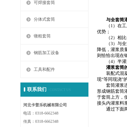
可焊接套筒
分体式套筒
与全套筒
（1）在
优势；
镦粗套筒
（2）相
（3）与
降低，灌浆质
钢筋加工设备
则恰恰出现在
（4）半
灌浆套筒
工具和配件
装配式混
现“等同现浇
套筒灌浆
联系我们
/ CONTACT US
形成钢筋套筒
于套筒上方，
接头内灌浆料
河北卡普乐机械有限公司
通过下面
电话：0318-6662348
传真：0318-6662348