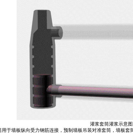
灌浆套筒灌浆示意图
筒用于墙板纵向受力钢筋连接，预制墙板吊装对准套筒，墙板套