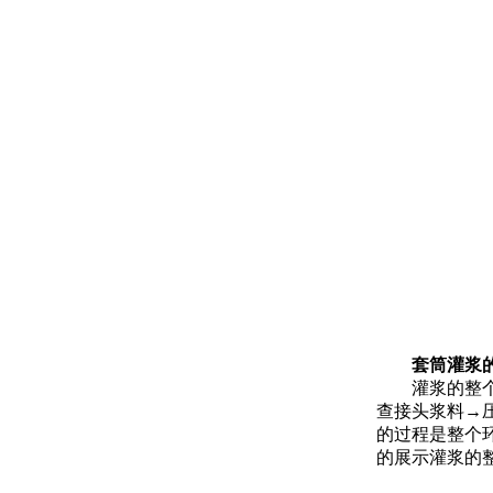
套筒灌浆
灌浆的整
查接头浆料→
的过程是整个
的展示灌浆的