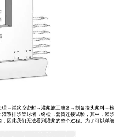
处理→灌浆腔密封→灌浆施工准备→制备接头浆料→检
上灌浆排浆管封堵→终检→套筒连接试验，其中，灌浆
内，因此我们无法看到灌浆的整个过程。为了可以详细