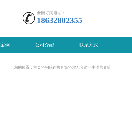
全国订购电话：
18632802355
程案例
公司介绍
联系方式
您的位置：
首页
>>
钢筋连接套筒
>>
灌浆套筒
>>
半灌浆套筒