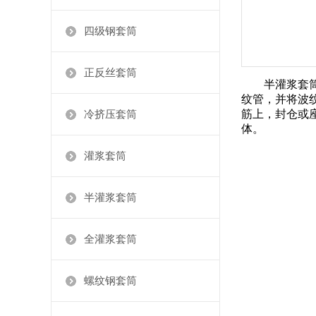
四级钢套筒
正反丝套筒
半灌浆套
纹管，并将波
筋上，封仓或
冷挤压套筒
体。
灌浆套筒
半灌浆套筒
全灌浆套筒
螺纹钢套筒