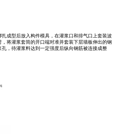
绑扎成型后放入构件模具，在灌浆口和排气口上套装波
时，将灌浆套筒的开口端对准并套装下层墙板伸出的钢
浆孔，待灌浆料达到一定强度后纵向钢筋被连接成整