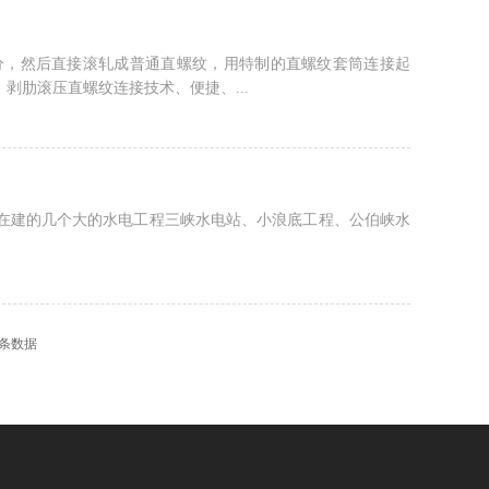
分，然后直接滚轧成普通直螺纹，用特制的直螺纹套筒连接起
肋滚压直螺纹连接技术、便捷、...
在建的几个大的水电工程三峡水电站、小浪底工程、公伯峡水
条数据