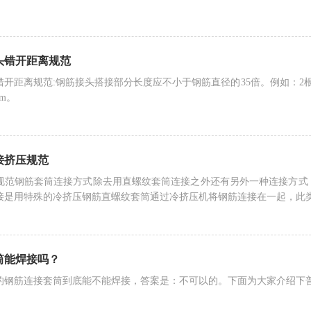
头错开距离规范
错开距离规范:钢筋接头搭接部分长度应不小于钢筋直径的35倍。例如：2
mm。
接挤压规范
规范钢筋套筒连接方式除去用直螺纹套筒连接之外还有另外一种连接方式
接是用特殊的冷挤压钢筋直螺纹套筒通过冷挤压机将钢筋连接在一起，此类连
筒能焊接吗？
的钢筋连接套筒到底能不能焊接，答案是：不可以的。下面为大家介绍下