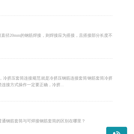
根直径20mm的钢筋焊接，则焊接应为搭接，且搭接部分长度不
，冷挤压套筒连接规范就是冷挤压钢筋连接套筒钢筋套筒冷挤
接方式操作一定要正确，冷挤...
普通钢筋套筒与可焊接钢筋套筒的区别在哪里？