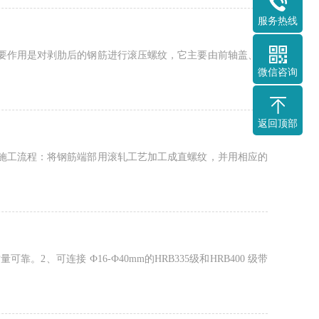
服务热线
要作用是对剥肋后的钢筋进行滚压螺纹，它主要由前轴盖、后
微信咨询
返回顶部
施工流程：将钢筋端部用滚轧工艺加工成直螺纹，并用相应的
、可连接 Ф16-Ф40mm的HRB335级和HRB400 级带