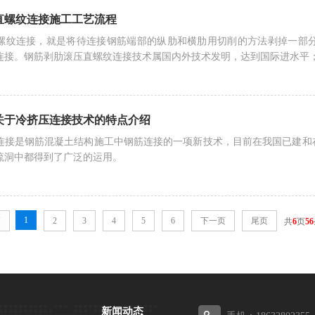
直螺纹连接施工工艺流程
螺纹连接，就是将待连接钢筋端部的纵肋和横肋用切削的方法剥掉一部
连接。钢筋剥肋滚压直螺纹连接技术属国内外技术发明，达到国际进水平；剥
关于冷挤压连接技术的特点介绍
连接是钢筋混凝土结构施工中钢筋连接的一项新技术，目前在我国已建和
流洞中都得到了广泛的运用。
1
页
2
3
4
5
6
下一页
尾页
共
6
页
56
新闻动态