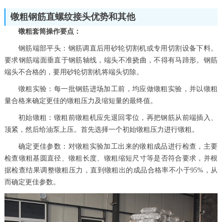
镦粗钢筋直螺纹接头优势和其他
镦粗套筒操作要点：
钢筋端部平头：钢筋调直后用砂轮切割机或专用切割设备下料。
要求钢筋端面垂直于钢筋轴线，端头不准挠曲，不得有马蹄形。钢筋
端头不合格的，要用砂轮切割机将端头切除。
镦粗实验：每一批钢筋进场加工前，均应做镦粗实验，并以镦粗
量合格来确定更佳的镦粗压力及缩短量的最终值。
初始镦粗：镦粗前镦粗机应先退回零位，再把钢筋从前端插入、
顶紧，然后给油泵上压。首先选择一个初始镦粗压力进行镦粗。
确定更佳参数：对镦粗实验加工出来的镦粗成品进行检查，主要
检查镦粗基圆直径、镦粗长度、镦粗缩短尺寸等是否符合要求，并根
据检查结果调整镦粗压力，直到镦粗出的成品合格率不小于95%，从
而确定更佳参数。