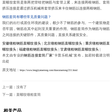
直螺纹套筒是靠两把管钳把钢筋与套管上紧，来连接两根钢筋。套筒
挤压连接是通过挤压机械将套管挤压来卡住钢筋以连接两根钢筋。
钢筋套筒有哪些常见质量问题？
我们的出行或居住环境的建设，都少不了钢筋的参与。一个建筑物是
否牢固，钢筋在其中起到至关重要的作用。钢筋套筒作为钢筋与钢筋
之间连接的关键部件，其质量问题，直接关系建筑安全。
安徽镦粗钢筋直螺纹接头
|
北京镦粗钢筋直螺纹接头
|
重庆镦粗钢筋直
螺纹接头
|
福建镦粗钢筋直螺纹接头
|
甘肃镦粗钢筋直螺纹接头
|
本文由专业的
钢筋连接套筒厂家
"卡普乐机械"发布，如若转载请注明
出处
原文地址：
https://www.lengjiyataotong.com/duncutaotong/211.html
上一篇：没有了
下一篇：
直螺纹镦粗套筒
相关产品