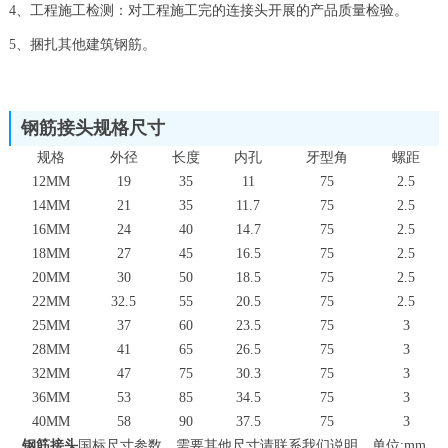
4、工程施工检测：对工程施工完的连接头开展的产品质量检验。
5、捆扎其他建筑钢筋。
钢筋接头规格尺寸
规格
外径
长度
内孔
牙型角
螺距
12MM
19
35
11
75
2.5
14MM
21
35
11.7
75
2.5
16MM
24
40
14.7
75
2.5
18MM
27
45
16.5
75
2.5
20MM
30
50
18.5
75
2.5
22MM
32.5
55
20.5
75
2.5
25MM
37
60
23.5
75
3
28MM
41
65
26.5
75
3
32MM
47
75
30.3
75
3
36MM
53
85
34.5
75
3
40MM
58
90
37.5
75
3
钢筋接头
国标尺寸参数，需要其他尺寸请联系我们说明。单位:mm