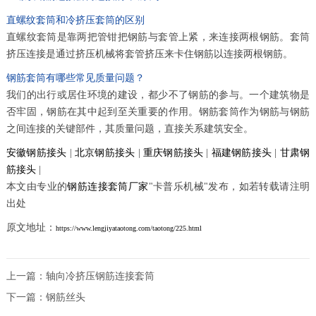
直螺纹套筒和冷挤压套筒的区别
直螺纹套筒是靠两把管钳把钢筋与套管上紧，来连接两根钢筋。套筒
挤压连接是通过挤压机械将套管挤压来卡住钢筋以连接两根钢筋。
钢筋套筒有哪些常见质量问题？
我们的出行或居住环境的建设，都少不了钢筋的参与。一个建筑物是
否牢固，钢筋在其中起到至关重要的作用。钢筋套筒作为钢筋与钢筋
之间连接的关键部件，其质量问题，直接关系建筑安全。
安徽钢筋接头
|
北京钢筋接头
|
重庆钢筋接头
|
福建钢筋接头
|
甘肃钢
筋接头
|
本文由专业的
钢筋连接套筒厂家
"卡普乐机械"发布，如若转载请注明
出处
原文地址：
https://www.lengjiyataotong.com/taotong/225.html
上一篇：
轴向冷挤压钢筋连接套筒
下一篇：
钢筋丝头