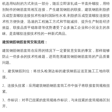
机选用钻削的方式剥去一部分，随后立即滚轧成一半直外螺纹，用特
别制作的钢筋套筒相互连接，产生建筑钢筋的联接。建筑钢筋剥肋挤
压成型直螺纹连接技术性做到国际性水准;剥肋挤压成型直螺纹连接技
术性方便快捷、迅速的工程施工方式和节能减排、提升生产制造经济
效益、联接品质平稳靠谱等优势遭受了众多施工企业和小区业主的亲
睐。是直螺纹连接技术性的一种新式商品。
建筑钢筋钢筋套筒安装流程：
建筑钢筋钢筋套筒在应用的情况下一定要留意安装的事宜，那样能够
防止一些多余的技术性难题，进而危害建筑钢筋钢筋套筒的产品质量
问题。
1、建筑钢筋到位：将丝头检测达标的建筑钢筋运送至施工工地待联
接。
2、连接头扭紧：应用建筑钢筋钢筋套筒工作中扳子将联接套筒规格扭
紧。
3、作标识：对早已扭紧的套筒规格作标识，与未扭紧的套筒规格区别
开。