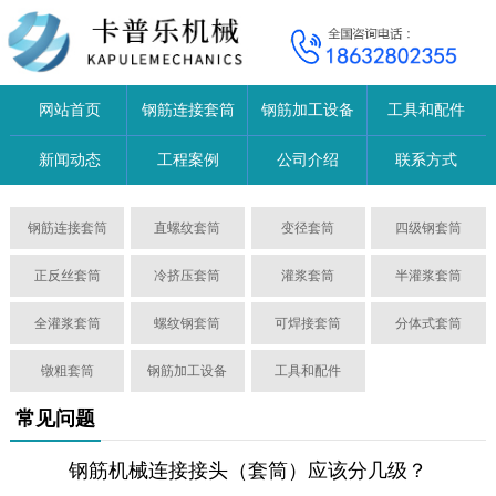
网站首页
钢筋连接套筒
钢筋加工设备
工具和配件
新闻动态
工程案例
公司介绍
联系方式
钢筋连接套筒
直螺纹套筒
变径套筒
四级钢套筒
正反丝套筒
冷挤压套筒
灌浆套筒
半灌浆套筒
全灌浆套筒
螺纹钢套筒
可焊接套筒
分体式套筒
镦粗套筒
钢筋加工设备
工具和配件
常见问题
钢筋机械连接接头（套筒）应该分几级？