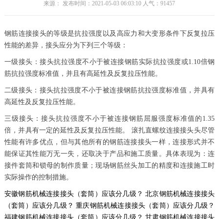
来源： 发布时间：2021-05-03 06:03:10 人气：
91457
钢筋连接接头的等级是抗拉强度以及高应力和大变形条件下反复拉压
性能的差异，接头应分为下列三个等级：
一级接头：接头抗拉强度不小于被连接钢筋实际抗拉强度或1.10倍钢
筋抗拉强度标准值，并且有高延性及反复拉压性能。
二级接头：接头抗拉强度不小于被连接钢筋抗拉强度标准值，并具有
高延性及反复拉压性能。
三级接头：接头抗拉强度不小于被连接钢筋屈服强度标准值的1.35
倍，并具有一定的延性及反复拉压性能。 滚扎直螺纹连接接头头尽管
性能有许多优点，但与其他所有的钢筋连接接头一样，连接形式并不
能保证其性能万无一失，还取决于产品和施工质量。具体表现为：连
接件套筒和锁母的制作质量；现场钢筋丝头加工的精度和连接施工时
实际操作的控制措施。
安徽钢筋机械连接接头（套筒）应该分几级？
北京钢筋机械连接接头
（套筒）应该分几级？
重庆钢筋机械连接接头（套筒）应该分几级？
福建钢筋机械连接接头（套筒）应该分几级？
甘肃钢筋机械连接接头