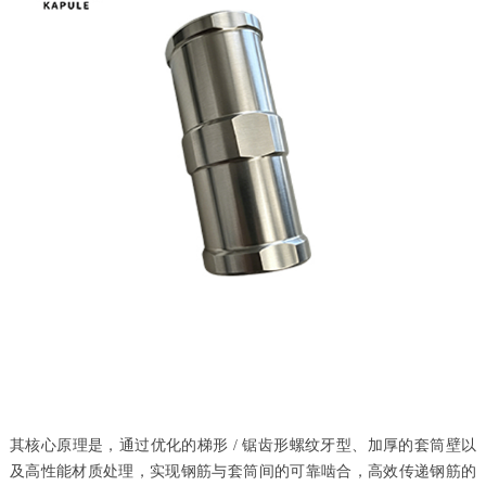
其核心原理是，通过优化的梯形 / 锯齿形螺纹牙型、加厚的套筒壁以
及高性能材质处理，实现钢筋与套筒间的可靠啮合，高效传递钢筋的