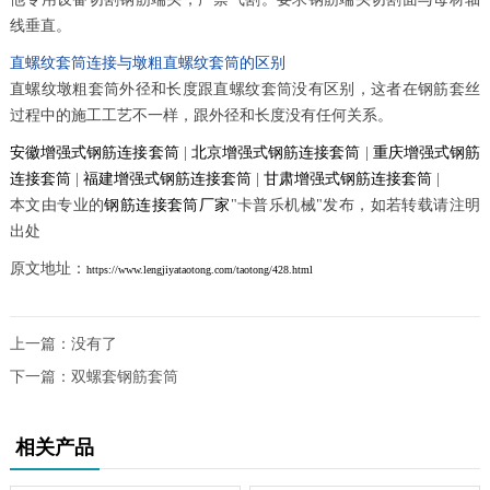
线垂直。
直螺纹套筒连接与墩粗直螺纹套筒的区别
直螺纹墩粗套筒外径和长度跟直螺纹套筒没有区别，这者在钢筋套丝
过程中的施工工艺不一样，跟外径和长度没有任何关系。
安徽增强式钢筋连接套筒
|
北京增强式钢筋连接套筒
|
重庆增强式钢筋
连接套筒
|
福建增强式钢筋连接套筒
|
甘肃增强式钢筋连接套筒
|
本文由专业的
钢筋连接套筒厂家
"卡普乐机械"发布，如若转载请注明
出处
原文地址：
https://www.lengjiyataotong.com/taotong/428.html
上一篇：没有了
下一篇：
双螺套钢筋套筒
相关产品