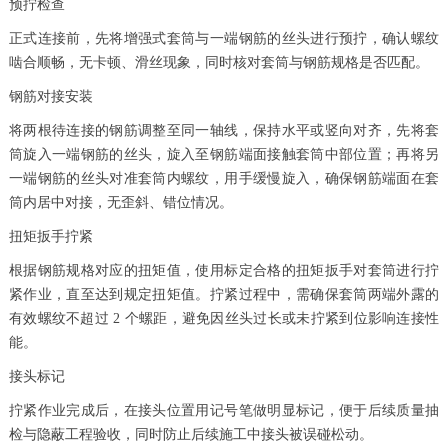
预拧检查
正式连接前，先将增强式套筒与一端钢筋的丝头进行预拧，确认螺纹
啮合顺畅，无卡顿、滑丝现象，同时核对套筒与钢筋规格是否匹配。
钢筋对接安装
将两根待连接的钢筋调整至同一轴线，保持水平或竖向对齐，先将套
筒旋入一端钢筋的丝头，旋入至钢筋端面接触套筒中部位置；再将另
一端钢筋的丝头对准套筒内螺纹，用手缓慢旋入，确保钢筋端面在套
筒内居中对接，无歪斜、错位情况。
扭矩扳手拧紧
根据钢筋规格对应的扭矩值，使用标定合格的扭矩扳手对套筒进行拧
紧作业，直至达到规定扭矩值。拧紧过程中，需确保套筒两端外露的
有效螺纹不超过 2 个螺距，避免因丝头过长或未拧紧到位影响连接性
能。
接头标记
拧紧作业完成后，在接头位置用记号笔做明显标记，便于后续质量抽
检与隐蔽工程验收，同时防止后续施工中接头被误碰松动。