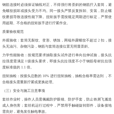
钢筋连接时必须保证轴线对正，不得强行将歪斜的钢筋拧入套筒，避
免螺纹损坏或接头受力不均。同一接头严禁反复拆卸、安装，防止螺
纹磨损导致连接性能下降。扭矩扳手需按规定周期进行标定，严禁使
用超期、不合格的扭矩扳手进行拧紧作业。
质量验收规范
外观验收：套筒无裂纹、变形、锈蚀，两端外露螺纹不超过 2 扣，接
头无油污、杂物污染，钢筋与套筒连接位置无明显歪斜。
力学性能验收：按规范要求抽取接头试件进行单向拉伸试验，接头抗
拉强度需满足 Ⅰ 级接头要求，即接头抗拉强度不小于钢筋母材抗拉强
度标准值的 1.1 倍。
扭矩抽检：按接头总数的 10% 进行扭矩抽检，抽检合格率需达到 ，不
合格接头需重新拧紧或更换处理。
（三）安全与施工注意事项
套丝作业时，操作人员需佩戴防护眼镜、防护手套，防止铁屑飞溅造
成人身伤害；套丝机运行过程中，严禁用手触碰旋转部件，设备接地
需良好，避免发生触电事故。