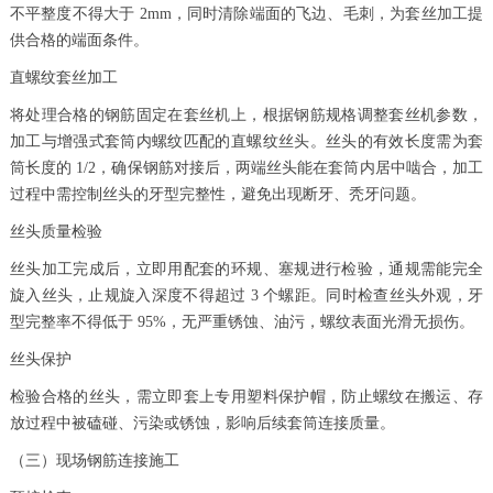
不平整度不得大于 2mm，同时清除端面的飞边、毛刺，为套丝加工提
供合格的端面条件。
直螺纹套丝加工
将处理合格的钢筋固定在套丝机上，根据钢筋规格调整套丝机参数，
加工与增强式套筒内螺纹匹配的直螺纹丝头。丝头的有效长度需为套
筒长度的 1/2，确保钢筋对接后，两端丝头能在套筒内居中啮合，加工
过程中需控制丝头的牙型完整性，避免出现断牙、秃牙问题。
丝头质量检验
丝头加工完成后，立即用配套的环规、塞规进行检验，通规需能完全
旋入丝头，止规旋入深度不得超过 3 个螺距。同时检查丝头外观，牙
型完整率不得低于 95%，无严重锈蚀、油污，螺纹表面光滑无损伤。
丝头保护
检验合格的丝头，需立即套上专用塑料保护帽，防止螺纹在搬运、存
放过程中被磕碰、污染或锈蚀，影响后续套筒连接质量。
（三）现场钢筋连接施工