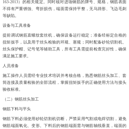
163-2013）的相关规定。同时核对进场钢筋的牌号、规格，钢筋表面
不得有严重锈蚀、弯折损伤，端面需保持平整，无马蹄形、飞边毛刺
等缺陷。
设备与工具准备
提前调试钢筋直螺纹套丝机，确保设备运行稳定；准备经标定合格的
扭矩扳手，以及用于丝头检验的环规、塞规；同时配备砂轮切割机、
丝头保护帽、记号笔等辅助工具，所有工具需提前检查完好性，确保
满足施工要求。
人员准备
施工操作人员需经专业技术培训并考核合格，熟悉钢筋丝头加工、套
筒连接及质量检验的全部流程，掌握扭矩扳手的正确使用方法与接头
验收标准。
（二）钢筋丝头加工
钢筋下料与平头
钢筋下料必须使用砂轮切割机切断，严禁采用气割或电焊切割，避免
钢筋端面氧化、变形。下料后的钢筋端面需与钢筋轴线垂直，端面的