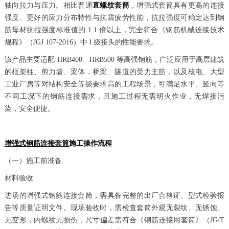
轴向拉力与压力。相比普通
直螺纹套筒
，增强式套筒具有更高的连接
强度、更好的应力分布特性与抗震疲劳性能，抗拉强度可稳定达到钢
筋母材抗拉强度标准值的 1.1 倍以上，完全符合《钢筋机械连接技术
规程》（JGJ 107-2016）中 Ⅰ 级接头的性能要求。
该产品主要适配 HRB400、HRB500 等高强钢筋，广泛应用于高层建筑
的框架柱、剪力墙、梁体，桥梁、隧道的受力主筋，以及核电、大型
工业厂房等对结构安全等级要求高的工程场景，可满足水平、竖向等
不同工况下的钢筋连接需求，且施工过程无需明火作业，无焊接污
染，安全便捷。
增强式钢筋连接套筒
施工操作流程
（一）施工前准备
材料验收
进场的增强式钢筋连接套筒，需具备完整的出厂合格证、型式检验报
告等质量证明文件。现场验收时，需检查套筒外观无裂纹、无锈蚀、
无变形，内螺纹无损伤，尺寸偏差需符合《钢筋连接用套筒》（JG/T