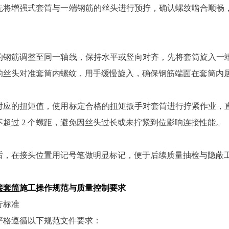
先将增强式套筒与一端钢筋的丝头进行预拧，确认螺纹啮合顺畅
的钢筋调整至同一轴线，保持水平或竖向对齐，先将套筒旋入一
的丝头对准套筒内螺纹，用手缓慢旋入，确保钢筋端面在套筒内
对应的扭矩值，使用标定合格的扭矩扳手对套筒进行拧紧作业，
超过 2 个螺距，避免因丝头过长或未拧紧到位影响连接性能。
后，在接头位置用记号笔做明显标记，便于后续质量抽检与隐蔽
接套筒
施工操作规范与质量控制要求
行标准
严格遵循以下规范文件要求：