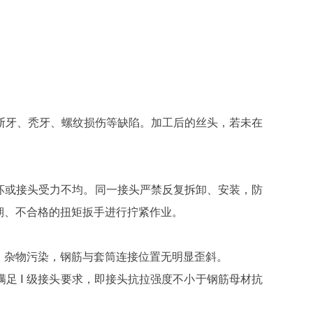
出现断牙、秃牙、螺纹损伤等缺陷。加工后的丝头，若未在
坏或接头受力不均。同一接头严禁反复拆卸、安装，防
期、不合格的扭矩扳手进行拧紧作业。
污、杂物污染，钢筋与套筒连接位置无明显歪斜。
足 Ⅰ 级接头要求，即接头抗拉强度不小于钢筋母材抗