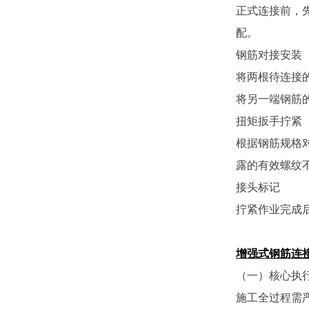
正式连接前，
配。
钢筋对接安装
将两根待连接
将另一端钢筋
扭矩扳手拧紧
根据钢筋规格
露的有效螺纹不
接头标记
拧紧作业完成
增强式钢筋连
（一）核心执
施工全过程需