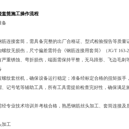
接套筒
施工操作流程
准备
钢筋连接套筒，需具备完整的出厂合格证、型式检验报告等质量
螺纹无损伤，尺寸偏差需符合《钢筋连接用套筒》（JG/T 163
有严重锈蚀、弯折损伤，端面需保持平整，无马蹄形、飞边毛刺
备
直螺纹套丝机，确保设备运行稳定；准备经标定合格的扭矩扳手
帽、记号笔等辅助工具，所有工具需提前检查完好性，确保满足
需经专业技术培训并考核合格，熟悉钢筋丝头加工、套筒连接及
。
头加工