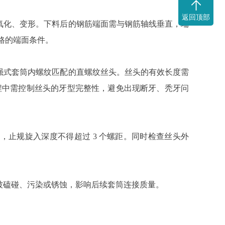
返回顶部
氧化、变形。下料后的钢筋端面需与钢筋轴线垂直，端
格的端面条件。
强式套筒内螺纹匹配的直螺纹丝头。丝头的有效长度需
过程中需控制丝头的牙型完整性，避免出现断牙、秃牙问
止规旋入深度不得超过 3 个螺距。同时检查丝头外
被磕碰、污染或锈蚀，影响后续套筒连接质量。