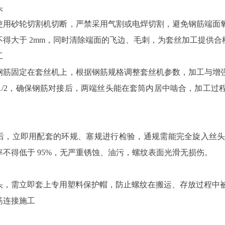
头
使用砂轮切割机切断，严禁采用气割或电焊切割，避免钢筋端面
不得大于 2mm，同时清除端面的飞边、毛刺，为套丝加工提供合
工
钢筋固定在套丝机上，根据钢筋规格调整套丝机参数，加工与增
 1/2，确保钢筋对接后，两端丝头能在套筒内居中啮合，加工
后，立即用配套的环规、塞规进行检验，通规需能完全旋入丝头，
不得低于 95%，无严重锈蚀、油污，螺纹表面光滑无损伤。
头，需立即套上专用塑料保护帽，防止螺纹在搬运、存放过程中
筋连接施工