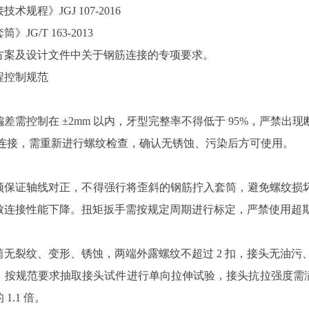
规程》JGJ 107-2016
JG/T 163-2013
方案及设计文件中关于钢筋连接的专项要求。
程控制规范
差需控制在 ±2mm 以内，牙型完整率不得低于 95%，严禁
完成连接，需重新进行螺纹检查，确认无锈蚀、污染后方可使用。
须保证轴线对正，不得强行将歪斜的钢筋拧入套筒，避免螺纹损
致连接性能下降。扭矩扳手需按规定周期进行标定，严禁使用超
筒无裂纹、变形、锈蚀，两端外露螺纹不超过 2 扣，接头无油
：按规范要求抽取接头试件进行单向拉伸试验，接头抗拉强度需满
1.1 倍。