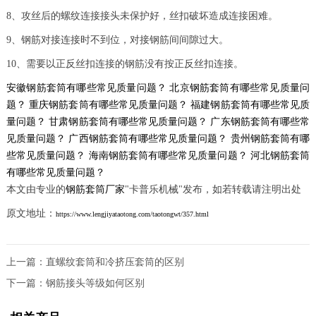
8、攻丝后的螺纹连接接头未保护好，丝扣破坏造成连接困难。
9、钢筋对接连接时不到位，对接钢筋间间隙过大。
10、需要以正反丝扣连接的钢筋没有按正反丝扣连接。
安徽钢筋套筒有哪些常见质量问题？
北京钢筋套筒有哪些常见质量问
题？
重庆钢筋套筒有哪些常见质量问题？
福建钢筋套筒有哪些常见质
量问题？
甘肃钢筋套筒有哪些常见质量问题？
广东钢筋套筒有哪些常
见质量问题？
广西钢筋套筒有哪些常见质量问题？
贵州钢筋套筒有哪
些常见质量问题？
海南钢筋套筒有哪些常见质量问题？
河北钢筋套筒
有哪些常见质量问题？
本文由专业的
钢筋套筒厂家
"卡普乐机械"发布，如若转载请注明出处
原文地址：
https://www.lengjiyataotong.com/taotongwt/357.html
上一篇：
直螺纹套筒和冷挤压套筒的区别
下一篇：
钢筋接头等级如何区别