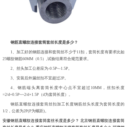
钢筋直螺纹连接套筒套丝长度是多少？
1、加工好的钢筋连接和套筒丝不少于11扣，套筒长度有要求比如
25螺纹钢筋60MM（0.5）,试验结果符合规范要求。
2、丝头加工公差应为-0.5P~-1.5P。
3、安装后外漏丝扣不宜超过2P。
4、钢筋端头离套筒长度中心点不宜超过10MM，丝扣长度
=2/d+0.5P~~2/d+1.5P（d为套筒长度）。
钢筋直螺纹连接套筒丝扣加工长度钢筋丝头长度为套筒长度的
1/2，公差为2P(P为螺距)。
安徽钢筋直螺纹连接套筒套丝长度是多少？
北京钢筋直螺纹连接套筒