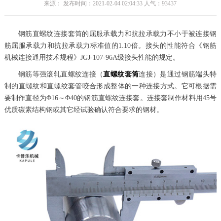
来源： 发布时间：2021-02-04 02:04:33 人气：
93437
钢筋直螺纹连接套筒的屈服承载力和抗拉承载力不小于被连接钢
筋屈服承载力和抗拉承载力标准值的1.10倍。接头的性能符合《钢筋
机械连接通用技术规程》JGJ-107-96A级接头性能的规定。
钢筋等强滚轧直螺纹连接（
直螺纹套筒
连接）是通过钢筋端头特
制的直螺纹和直螺纹套管咬合形成整体的一种连接方式。它可根据需
要制作直径为Φ16～Φ40的钢筋直螺纹连接套。连接套制作材料用45号
优质碳素结构钢或其它经试验确认符合要求的钢材。