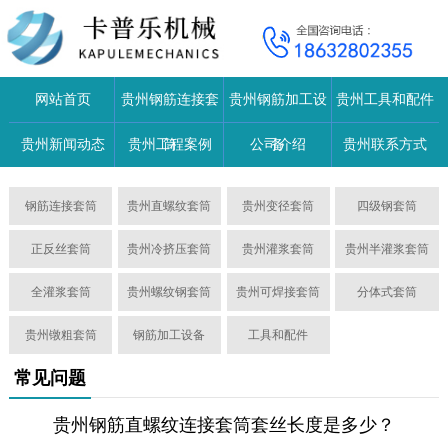
网站首页
贵州钢筋连接套
贵州钢筋加工设
贵州工具和配件
贵州新闻动态
贵州工程案例
筒
公司介绍
备
贵州联系方式
钢筋连接套筒
贵州直螺纹套筒
贵州变径套筒
四级钢套筒
正反丝套筒
贵州冷挤压套筒
贵州灌浆套筒
贵州半灌浆套筒
全灌浆套筒
贵州螺纹钢套筒
贵州可焊接套筒
分体式套筒
贵州镦粗套筒
钢筋加工设备
工具和配件
常见问题
贵州钢筋直螺纹连接套筒套丝长度是多少？