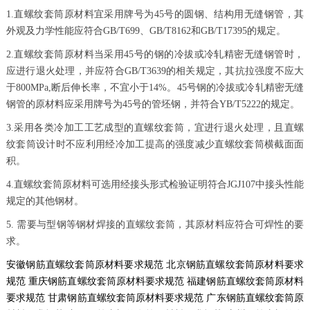
1.直螺纹套筒原材料宜采用牌号为45号的圆钢、结构用无缝钢管，其
外观及力学性能应符合GB/T699、GB/T8162和GB/T17395的规定。
2.直螺纹套筒原材料当采用45号的钢的冷拔或冷轧精密无缝钢管时，
应进行退火处理，并应符合GB/T3639的相关规定，其抗拉强度不应大
于800MPa,断后伸长率，不宜小于14%。45号钢的冷拔或冷轧精密无缝
钢管的原材料应采用牌号为45号的管坯钢，并符合YB/T5222的规定。
3.采用各类冷加工工艺成型的直螺纹套筒，宜进行退火处理，且直螺
纹套筒设计时不应利用经冷加工提高的强度减少直螺纹套筒横截面面
积。
4.直螺纹套筒原材料可选用经接头形式检验证明符合JGJ107中接头性能
规定的其他钢材。
5. 需要与型钢等钢材焊接的直螺纹套筒，其原材料应符合可焊性的要
求。
安徽钢筋直螺纹套筒原材料要求规范
北京钢筋直螺纹套筒原材料要求
规范
重庆钢筋直螺纹套筒原材料要求规范
福建钢筋直螺纹套筒原材料
要求规范
甘肃钢筋直螺纹套筒原材料要求规范
广东钢筋直螺纹套筒原