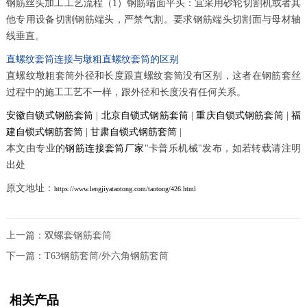
钢筋丝头加工工艺流程（1）钢筋端面平头：宜采用砂轮切割机或者其
他专用设备切割钢筋端头，严禁气割。要求钢筋端头切割面与母材轴
线垂直。
直螺纹套筒连接与墩粗直螺纹套筒的区别
直螺纹墩粗套筒外径和长度跟直螺纹套筒没有区别，这者在钢筋套丝
过程中的施工工艺不一样，跟外径和长度没有任何关系。
安徽自锁式钢筋套筒
|
北京自锁式钢筋套筒
|
重庆自锁式钢筋套筒
|
福
建自锁式钢筋套筒
|
甘肃自锁式钢筋套筒
|
本文由专业的
钢筋连接套筒厂家
"卡普乐机械"发布，如若转载请注明
出处
原文地址：
https://www.lengjiyataotong.com/taotong/426.html
上一篇：
双螺套钢筋套筒
下一篇：
T63钢筋套筒/外六角钢筋套筒
相关产品