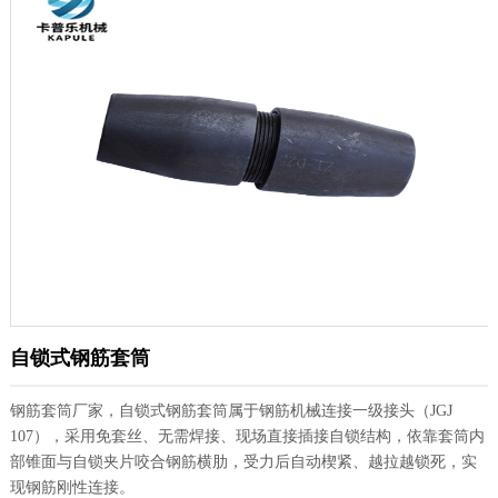
自锁式钢筋套筒
钢筋套筒厂家，自锁式钢筋套筒属于钢筋机械连接一级接头（JGJ
107），采用免套丝、无需焊接、现场直接插接自锁结构，依靠套筒内
部锥面与自锁夹片咬合钢筋横肋，受力后自动楔紧、越拉越锁死，实
现钢筋刚性连接。