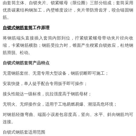
由套筒主体、自锁夹片、锁紧螺母（限位圈）三部分组成；套筒采用
优质碳素结构钢加工，内壁锥度设计，夹片带防滑齿牙，咬合锚固钢
筋。
自锁式钢筋套筒
工作原理
将钢筋端头直接插入套筒内部到位，拧紧锁紧螺母带动夹片径向收
缩，卡紧钢筋横肋；钢筋受拉力时，锥面产生楔紧自锁效应，杜绝钢
筋滑脱、松动。
自锁式钢筋套筒产品特点
无需钢筋套丝、无需专用大型设备，钢筋切断即可施工；
安装快捷，单人徒手配合专用扳手即可操作；
接头性能达一级标准，抗拉强度高于钢筋母材；
无明火、无焊接作业，适用于工地易燃易爆、潮湿高危环境；
对钢筋轻微弯曲、端面小误差包容度高，竖向、水平、斜向钢筋均可
连接。
自锁式钢筋套适用范围