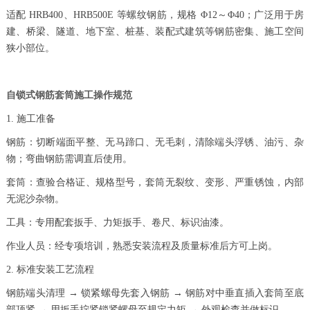
适配 HRB400、HRB500E 等螺纹钢筋，规格 Φ12～Φ40；广泛用于房
建、桥梁、隧道、地下室、桩基、装配式建筑等钢筋密集、施工空间
狭小部位。
自锁式钢筋套筒
施工操作规范
1. 施工准备
钢筋：切断端面平整、无马蹄口、无毛刺，清除端头浮锈、油污、杂
物；弯曲钢筋需调直后使用。
套筒：查验合格证、规格型号，套筒无裂纹、变形、严重锈蚀，内部
无泥沙杂物。
工具：专用配套扳手、力矩扳手、卷尺、标识油漆。
作业人员：经专项培训，熟悉安装流程及质量标准后方可上岗。
2. 标准安装工艺流程
钢筋端头清理 → 锁紧螺母先套入钢筋 → 钢筋对中垂直插入套筒至底
部顶紧 → 用扳手拧紧锁紧螺母至规定力矩 → 外观检查并做标识。