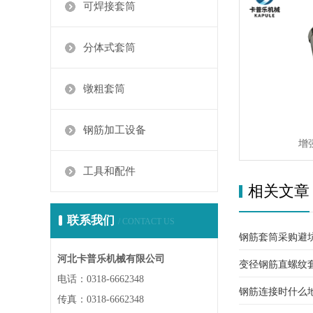
可焊接套筒
分体式套筒
镦粗套筒
钢筋加工设备
增
工具和配件
相关文章
联系我们
/ CONTACT US
钢筋套筒采购避
河北卡普乐机械有限公司
变径钢筋直螺纹
用了，一文讲清
电话：0318-6662348
钢筋连接时什么
传真：0318-6662348