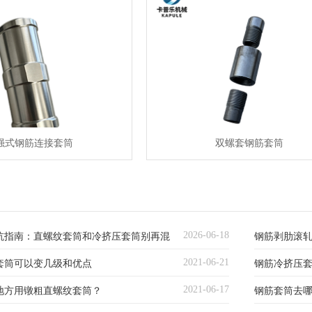
强式钢筋连接套筒
双螺套钢筋套筒
2026-06-18
坑指南：直螺纹套筒和冷挤压套筒别再混
钢筋剥肋滚
2021-06-21
套筒可以变几级和优点
钢筋冷挤压
2021-06-17
地方用镦粗直螺纹套筒？
钢筋套筒去