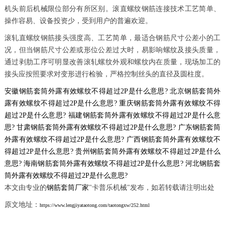
机头前后机械限位部分有所区别。滚直螺纹钢筋连接技术工艺简单、
操作容易、设备投资少，受到用户的普遍欢迎。
滚轧直螺纹钢筋接头强度高、工艺简单，最适合钢筋尺寸公差小的工
况，但当钢筋尺寸公差或形位公差过大时，易影响螺纹及接头质量，
通过剥肋工序可明显改善滚轧螺纹外观和螺纹内在质量，现场加工的
接头应按照要求对变形进行检验，严格控制丝头的直径及圆柱度。
安徽钢筋套筒外露有效螺纹不得超过2P是什么意思?
北京钢筋套筒外
露有效螺纹不得超过2P是什么意思?
重庆钢筋套筒外露有效螺纹不得
超过2P是什么意思?
福建钢筋套筒外露有效螺纹不得超过2P是什么意
思?
甘肃钢筋套筒外露有效螺纹不得超过2P是什么意思?
广东钢筋套筒
外露有效螺纹不得超过2P是什么意思?
广西钢筋套筒外露有效螺纹不
得超过2P是什么意思?
贵州钢筋套筒外露有效螺纹不得超过2P是什么
意思?
海南钢筋套筒外露有效螺纹不得超过2P是什么意思?
河北钢筋套
筒外露有效螺纹不得超过2P是什么意思?
本文由专业的
钢筋套筒厂家
"卡普乐机械"发布，如若转载请注明出处
原文地址：
https://www.lengjiyataotong.com/taotongxw/252.html