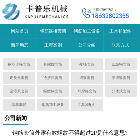
网站首页
钢筋连接套筒
钢筋加工设备
工具和配件
新闻动态
工程案例
公司介绍
联系方式
钢筋连接套筒
直螺纹套筒
变径套筒
四级钢套筒
正反丝套筒
冷挤压套筒
灌浆套筒
半灌浆套筒
全灌浆套筒
螺纹钢套筒
可焊接套筒
分体式套筒
镦粗套筒
钢筋加工设备
工具和配件
公司新闻
钢筋套筒外露有效螺纹不得超过2P是什么意思?