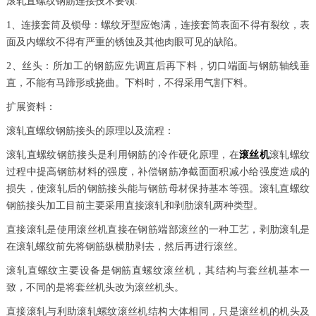
滚轧直螺纹钢筋连接技术要领:
1、连接套筒及锁母：螺纹牙型应饱满，连接套筒表面不得有裂纹，表
面及内螺纹不得有严重的锈蚀及其他肉眼可见的缺陷。
2、丝头：所加工的钢筋应先调直后再下料，切口端面与钢筋轴线垂
直，不能有马蹄形或挠曲。下料时，不得采用气割下料。
扩展资料：
滚轧直螺纹钢筋接头的原理以及流程：
滚轧直螺纹钢筋接头是利用钢筋的冷作硬化原理，在
滚丝机
滚轧螺纹
过程中提高钢筋材料的强度，补偿钢筋净截面面积减小给强度造成的
损失，使滚轧后的钢筋接头能与钢筋母材保持基本等强。滚轧直螺纹
钢筋接头加工目前主要采用直接滚轧和剥肋滚轧两种类型。
直接滚轧是使用滚丝机直接在钢筋端部滚丝的一种工艺，剥肋滚轧是
在滚轧螺纹前先将钢筋纵横肋剥去，然后再进行滚丝。
滚轧直螺纹主要设备是钢筋直螺纹滚丝机，其结构与套丝机基本一
致，不同的是将套丝机头改为滚丝机头。
直接滚轧与利助滚轧螺纹滚丝机结构大体相同，只是滚丝机的机头及