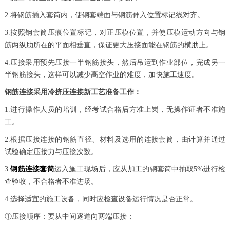
2.将钢筋插入套筒内，使钢套端面与钢筋伸入位置标记线对齐。
3.按照钢套筒压痕位置标记，对正压模位置，并使压模运动方向与钢
筋两纵肋所在的平面相垂直，保证更大压接面能在钢筋的横肋上。
4.压接采用预先压接一半钢筋接头，然后吊运到作业部位，完成另一
半钢筋接头，这样可以减少高空作业的难度，加快施工速度。
钢筋连接采用冷挤压连接新工艺准备工作：
1.进行操作人员的培训，经考试合格后方准上岗，无操作证者不准施
工。
2.根据压接连接的钢筋直径、材料及选用的连接套筒，由计算并通过
试验确定压接力与压接次数。
3.
钢筋连接套筒
运入施工现场后，应从加工的钢套筒中抽取5%进行检
查验收，不合格者不准进场。
4.选择适宜的施工设备，同时应检查设备运行情况是否正常。
①压接顺序：要从中间逐道向两端压接；