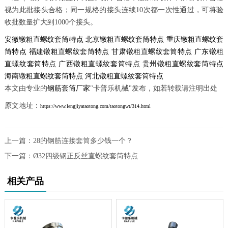
视为此批接头合格；同一规格的接头连续10次都一次性通过，可将验
收批数量扩大到1000个接头。
安徽镦粗直螺纹套筒特点
北京镦粗直螺纹套筒特点
重庆镦粗直螺纹套
筒特点
福建镦粗直螺纹套筒特点
甘肃镦粗直螺纹套筒特点
广东镦粗
直螺纹套筒特点
广西镦粗直螺纹套筒特点
贵州镦粗直螺纹套筒特点
海南镦粗直螺纹套筒特点
河北镦粗直螺纹套筒特点
本文由专业的
钢筋套筒厂家
"卡普乐机械"发布，如若转载请注明出处
原文地址：
https://www.lengjiyataotong.com/taotongwt/314.html
上一篇：
28的钢筋连接套筒多少钱一个？
下一篇：
Ø32四级钢正反丝直螺纹套筒特点
相关产品