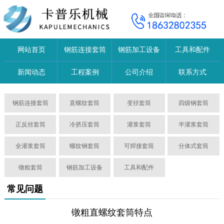
网站首页
钢筋连接套筒
钢筋加工设备
工具和配件
新闻动态
工程案例
公司介绍
联系方式
钢筋连接套筒
直螺纹套筒
变径套筒
四级钢套筒
正反丝套筒
冷挤压套筒
灌浆套筒
半灌浆套筒
全灌浆套筒
螺纹钢套筒
可焊接套筒
分体式套筒
镦粗套筒
钢筋加工设备
工具和配件
常见问题
镦粗直螺纹套筒特点