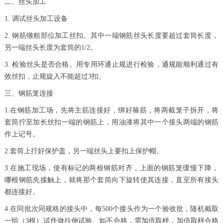
二、丝头加工
1. 调试丝头加工设备
2. 钢筋镦粗部位加工丝扣。其中一端钢筋丝头长度要超过套筒长度，
另一端丝头长度为套筒的1/2。
3. 检验丝头是否合格。用专用环通止规进行检验，通规能顺利通过有
效丝扣，止规旋入不能超过3扣。
三、钢筋笼连接
1.在钢筋加工场，先将主筋连接好，绑好箍筋，将两截笼子拆开，将
套筒拧至加长丝扣一端的钢筋上，用油漆将其中一个接头两端的钢筋
作上记号。
2.套筒上拧好保护盖，另一端丝头上要扣上保护帽。
3.在施工现场，使有标记的两根钢筋对齐，上面的钢筋笼缓慢下降，
哪根钢筋先接触上，就将那个套筒向下旋转使其连接，直至所有接头
都连接好。
4.在同批次同规格的接头中，每500个接头作为一个验收批，随机截取
一组（3根）试件做拉伸试验。如不合格，需加倍取样，加倍取样合格