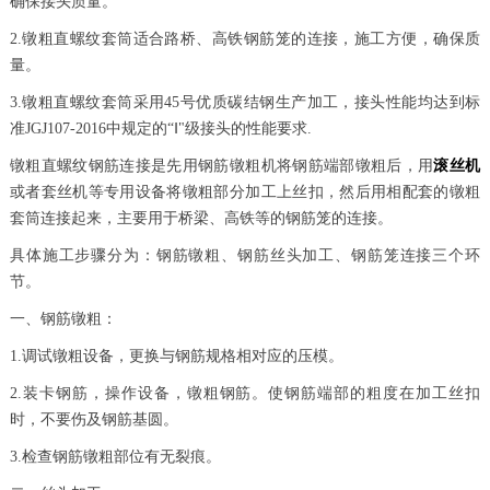
确保接头质量。
2.镦粗直螺纹套筒适合路桥、高铁钢筋笼的连接，施工方便，确保质
量。
3.镦粗直螺纹套筒采用45号优质碳结钢生产加工，接头性能均达到标
准JGJ107-2016中规定的“Ⅰ"级接头的性能要求.
镦粗直螺纹钢筋连接是先用钢筋镦粗机将钢筋端部镦粗后，用
滚丝机
或者套丝机等专用设备将镦粗部分加工上丝扣，然后用相配套的镦粗
套筒连接起来，主要用于桥梁、高铁等的钢筋笼的连接。
具体施工步骤分为：钢筋镦粗、钢筋丝头加工、钢筋笼连接三个环
节。
一、钢筋镦粗：
1.调试镦粗设备，更换与钢筋规格相对应的压模。
2.装卡钢筋，操作设备，镦粗钢筋。使钢筋端部的粗度在加工丝扣
时，不要伤及钢筋基圆。
3.检查钢筋镦粗部位有无裂痕。