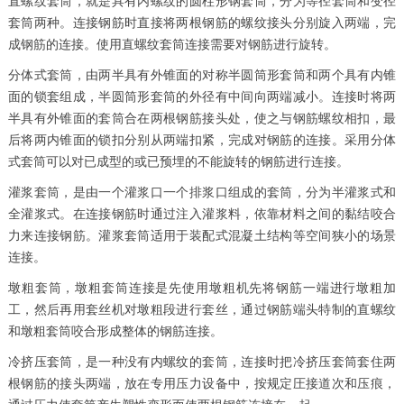
直螺纹套筒，就是具有内螺纹的圆柱形钢套筒，分为等径套筒和变径
套筒两种。连接钢筋时直接将两根钢筋的螺纹接头分别旋入两端，完
成钢筋的连接。使用直螺纹套筒连接需要对钢筋进行旋转。
分体式套筒，由两半具有外锥面的对称半圆筒形套筒和两个具有内锥
面的锁套组成，半圆筒形套筒的外径有中间向两端减小。连接时将两
半具有外锥面的套筒合在两根钢筋接头处，使之与钢筋螺纹相扣，最
后将两内锥面的锁扣分别从两端扣紧，完成对钢筋的连接。采用分体
式套筒可以对已成型的或已预埋的不能旋转的钢筋进行连接。
灌浆套筒，是由一个灌浆口一个排浆口组成的套筒，分为半灌浆式和
全灌浆式。在连接钢筋时通过注入灌浆料，依靠材料之间的黏结咬合
力来连接钢筋。灌浆套筒适用于装配式混凝土结构等空间狭小的场景
连接。
墩粗套筒，墩粗套筒连接是先使用墩粗机先将钢筋一端进行墩粗加
工，然后再用套丝机对墩粗段进行套丝，通过钢筋端头特制的直螺纹
和墩粗套筒咬合形成整体的钢筋连接。
冷挤压套筒，是一种没有内螺纹的套筒，连接时把冷挤压套筒套住两
根钢筋的接头两端，放在专用压力设备中，按规定圧接道次和压痕，