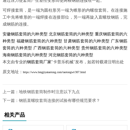
通过压力使套筒产生塑性变形而使两根钢筋连接在一起。
可焊接套筒，是一端为圆柱形另一端为锥形的内螺纹套筒。在连接施
工中先将锥形的一端焊接在连接部位，另一端再旋入直螺纹钢筋，完
成钢筋的连接。
安徽钢筋套筒的六种类型
北京钢筋套筒的六种类型
重庆钢筋套筒的六
种类型
福建钢筋套筒的六种类型
甘肃钢筋套筒的六种类型
广东钢筋
套筒的六种类型
广西钢筋套筒的六种类型
贵州钢筋套筒的六种类型
海南钢筋套筒的六种类型
河北钢筋套筒的六种类型
本文由专业的
钢筋套筒厂家
"卡普乐机械"发布，如若转载请注明出处
原文地址：
https://www.lengjiyataotong.com/taotongwt/307.html
上一篇：
地铁钢筋套筒制作时注意以下九点
下一篇：
钢筋直螺纹套筒连接的试验有哪些规范要求？
相关产品