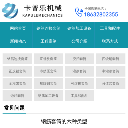
网站首页
钢筋连接套筒
钢筋加工设备
工具和配件
新闻动态
工程案例
公司介绍
联系方式
钢筋连接套筒
直螺纹套筒
变径套筒
四级钢套筒
正反丝套筒
冷挤压套筒
灌浆套筒
半灌浆套筒
全灌浆套筒
螺纹钢套筒
可焊接套筒
分体式套筒
镦粗套筒
钢筋加工设备
工具和配件
常见问题
钢筋套筒的六种类型