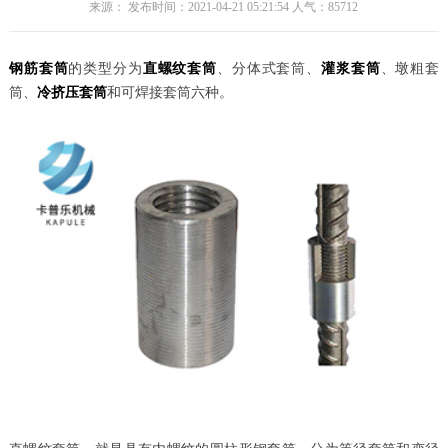
来源： 发布时间：2021-04-21 05:21:54 人气：
85712
钢筋套筒
的类型分为
直螺纹套筒
、分体式套筒、
灌浆套筒
、墩粗套
筒、
冷挤压套筒
和可焊接套筒六种。