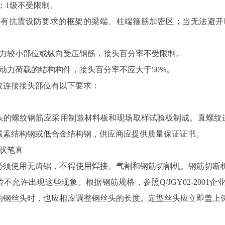
%；1级不受限制。
开有抗震设防要求的框架的梁端、柱端箍筋加密区；当无法避开
应力较小部位或纵向受压钢筋，接头百分率不受限制。
动力荷载的结构构件，接头百分率不应大于50%。
纹连接接头部位有以下要求：
的螺纹钢筋应采用制造材料板和现场取样试验板制成。直螺纹连接
碳素结构钢或低合金结构钢，供应商应提供质量保证证书。
形状笔直
必须使用无齿锯，不得使用焊接、气割和钢筋切割机。钢筋切断
不允许出现这些现象。根据钢筋规格，参照Q/JGY02-200
的钢丝头时，也应相应调整钢丝头的长度。定型丝头应立即盖上