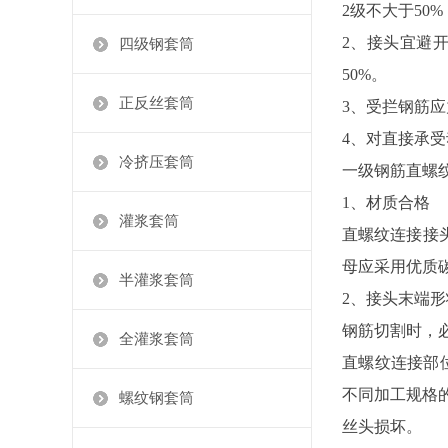
2级不大于50
2、接头宜避
四级钢套筒
50%。
正反丝套筒
3、受拦钢筋
4、对直接承受
冷挤压套筒
一级钢筋直螺
1、材质合格
灌浆套筒
直螺纹连接接头
母应采用优质
半灌浆套筒
2、接头末端
钢筋切割时，
全灌浆套筒
直螺纹连接部位
不同加工规格
螺纹钢套筒
丝头损坏。