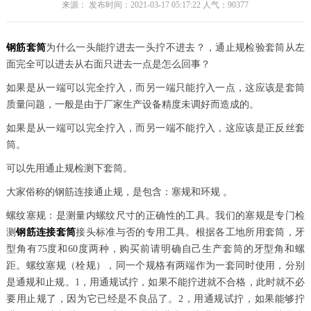
来源： 发布时间：2021-03-17 05:17:22 人气：
90377
钢筋套筒
为什么一头能拧进去一头拧不进去？，通止规检验套筒从左
面完全可以进去从右面只进去一点是怎么回事？
如果是从一端可以完全拧入，而另一端只能拧入一点，这应该是套筒
质量问题，一般是由于厂家生产设备精度未调好而造成的。
如果是从一端可以完全拧入，而另一端不能拧入，这应该是正反丝套
筒。
可以先用通止规检测下套筒。
大家俗称的钢筋连接通止规，是包含：塞规和环规 。
螺纹塞规：是测量内螺纹尺寸的正确性的工具。我们的塞规是专门检
测
钢筋连接套筒
接头标准与否的专用工具。根据各工地所用套筒，牙
型角有75度和60度两种，购买前请明确自己生产套筒的牙型角和螺
距。螺纹塞规（栓规），同一个规格有两端作为一套同时使用，分别
是通规和止规。1，用通规试拧，如果不能拧进就不合格，此时就不必
要用止规了，因为它已经是不良品了。2，用通规试拧，如果能够拧