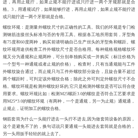
进，再用止规拧，如果止规不能拧进或只拧进一两个牙规那就是合
格。3，用通规试拧，如果能够拧进，再用止规拧，如果止规不能拧进
或只能拧进一两个牙那就是合格。
螺纹环规：是测量外螺纹尺寸的正确性的工具。我们的环规是专门检
测钢筋连接丝头标准与否的专用工具。根据各工地所用套筒，牙型角
有75度和60度两种，购买前请明确自己生产丝头的牙型角和螺距。螺
纹环规用途供检查工件外螺纹尺寸是否合格用。每种规格规格螺纹环
规又分为通规和止规两种，可分别单独购买或一并购买（标注价格为
一个型号一种通规或者止规的价格）。检查时，只有当通规能与工件
外螺纹旋合通过，而止规只与工件外螺纹部分旋合，且旋合量不超过
两个螺距时，可判定该外螺纹合格；除此之外可判定外螺纹尺寸不合
格。螺纹环规是检测外螺纹好坏的,它只是检测外螺纹是否可以符合使
用要求。螺纹环规比如：检测M25螺距3.0的螺纹是否符合工艺要求是
用M25*3.0的螺纹环规（有两种，一个是通规，另一为止规）通规通，
止规止，证明加工的螺纹合格。
钢筋套筒为什么一头能拧进去一头拧不进去,因为做套筒设备的原因，
这个是避免不了的，换句话说只要通规一头能进去套筒就是合格的，
另一头用扳手轻轻的就上去了。