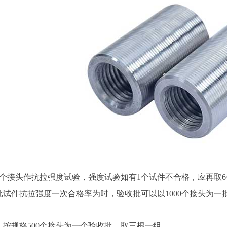
3个接头作抗拉强度试验，强度试验如有1个试件不合格，应再取
批试件抗拉强度一次合格率为时，验收批可以以1000个接头为一
：
，按规格500个接头为一个验收批，取三根一组。