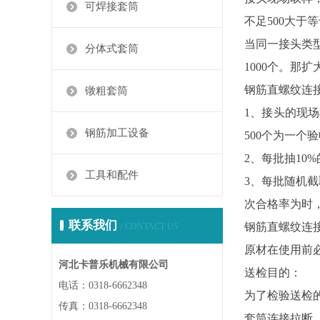
可焊接套筒
不足500大于
当同一接头类
分体式套筒
1000个。那
钢筋直螺纹连
镦粗套筒
1、接头的现
钢筋加工设备
500个为一个
2、每批抽10
工具和配件
3、每批随机
次合格率为时，
联系我们
钢筋直螺纹连
/ CONTACT US
原材在使用前
河北卡普乐机械有限公司
送检目的：
电话：0318-6662348
为了检验送检
传真：0318-6662348
套筒连接拉断