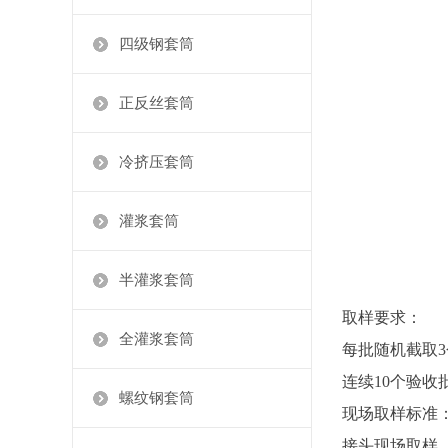
四级钢套筒
正反丝套筒
冷挤压套筒
灌浆套筒
半灌浆套筒
取样要求：
全灌浆套筒
每批随机截取
连续10个验收
螺纹钢套筒
现场取样标准
接头现场取样