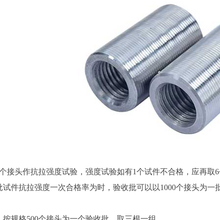
3个接头作抗拉强度试验，强度试验如有1个试件不合格，应再取
批试件抗拉强度一次合格率为时，验收批可以以1000个接头为一
：
，按规格500个接头为一个验收批，取三根一组。