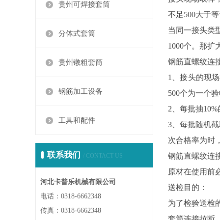
贵州可焊接套筒
不足500大于
当同一接头类
分体式套筒
1000个。那
钢筋直螺纹连
贵州镦粗套筒
1、接头的现
钢筋加工设备
500个为一个
2、每批抽10
工具和配件
3、每批随机
次合格率为时，
联系我们
钢筋直螺纹连
/ CONTACT US
原材在使用前
河北卡普乐机械有限公司
送检目的：
电话：0318-6662348
为了检验送检
传真：0318-6662348
套筒连接拉断