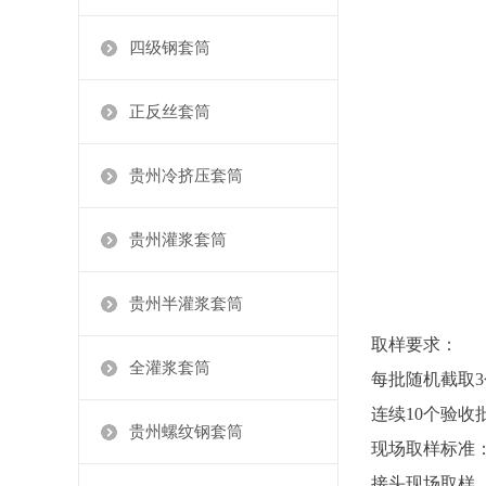
四级钢套筒
正反丝套筒
贵州冷挤压套筒
贵州灌浆套筒
贵州半灌浆套筒
取样要求：
全灌浆套筒
每批随机截取
连续10个验收
贵州螺纹钢套筒
现场取样标准
接头现场取样