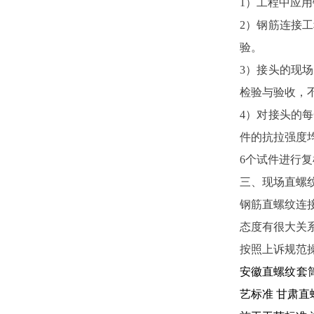
1）工程中应
2）钢筋连接
验。
3）接头的现
检验与验收，不
4）对接头的
件的抗拉强度
6个试件进行
三、现场直螺
钢筋直螺纹连
态度有很大关
按照上诉规范
安徽直螺纹套
艺标准
甘肃直