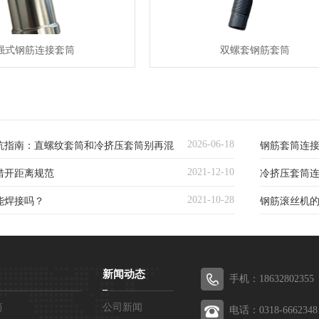
强式钢筋连接套筒
双螺套钢筋套筒
2026-06-18
坑指南：直螺纹套筒和冷挤压套筒别再混
钢筋套筒连
2021-12-10
错开距离规范
冷挤压套筒
2021-10-28
能焊接吗？
钢筋滚丝机
新闻动态
手机：18632802355
筒
公司新闻
电话：0318-6662348