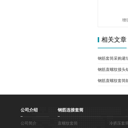
增
相关文章
钢筋套筒采购避
钢筋直螺纹接头
用了，一文讲清
钢筋直螺纹套筒
公司介绍
钢筋连接套筒
公司简介
直螺纹套筒
冷挤压套