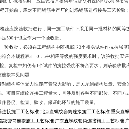
用钢筋机械接头时，应由该技术提供单位提交有效的型式检验报告
工程开始前，应对不同钢筋生产厂的进场钢筋进行接头工艺检验
场检验应按验收批进行，同一施工条件下采用同一批材料的同等级
足500个也应作为一个验收批。
每一验收批，必须在工程结构中随机截取3个接头试件作抗拉强度
均符合本规程表3．0．5中相应等级的强度要求时，该验收批应
复检。复检中如仍有1个试件的抗拉强度不符合要求，则该验收批
纹连接常见问题
接对结构整体受力性能有着较大影响，是关系到结构质量、安全
系。项目直螺纹连接工程量大，且涉及到各种不同部位、不同方
操作督促、检查、验收。保证此环节的施工质量。
筒连接施工工艺标准
北京直螺纹套筒连接施工工艺标准
重庆直
螺纹套筒连接施工工艺标准
广东直螺纹套筒连接施工工艺标准