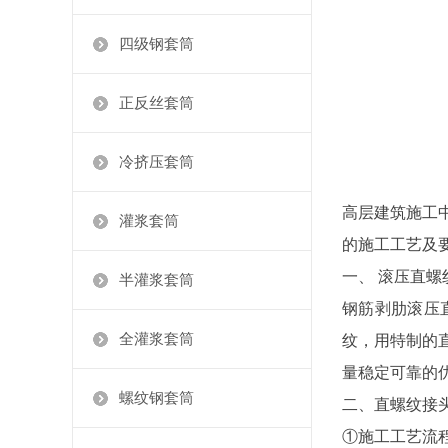
四级钢套筒
正反丝套筒
冷挤压套筒
高层建筑施工
灌浆套筒
的施工工艺及
一、 滚压直螺
半灌浆套筒
钢筋剥肋滚压
全灌浆套筒
纹，用特制的
量稳定可靠的
螺纹钢套筒
二、直螺纹接
①施工工艺流