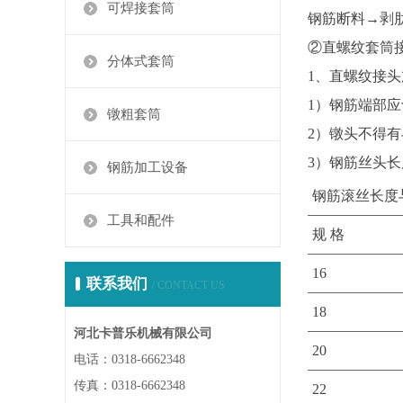
可焊接套筒
钢筋断料→剥
②直螺纹套筒
分体式套筒
1、直螺纹接
1）钢筋端部
镦粗套筒
2）镦头不得
3）钢筋丝头
钢筋加工设备
钢筋滚丝长度
工具和配件
规 格
16
联系我们
/ CONTACT US
18
河北卡普乐机械有限公司
20
电话：0318-6662348
传真：0318-6662348
22