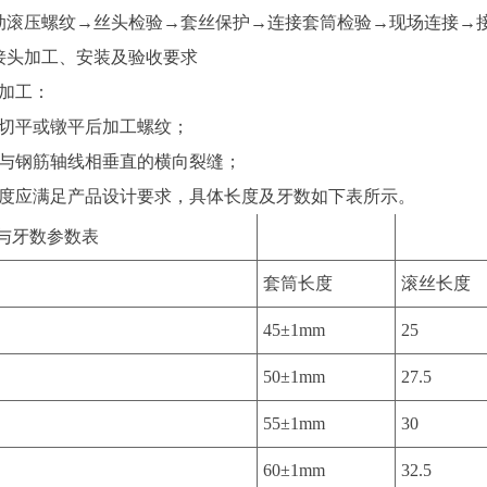
肋滚压螺纹→丝头检验→套丝保护→连接套筒检验→现场连接→
接头加工、安装及验收要求
头加工：
应切平或镦平后加工螺纹；
有与钢筋轴线相垂直的横向裂缝；
长度应满足产品设计要求，具体长度及牙数如下表所示。
与牙数参数表
套筒长度
滚丝长度
45±1mm
25
50±1mm
27.5
55±1mm
30
60±1mm
32.5