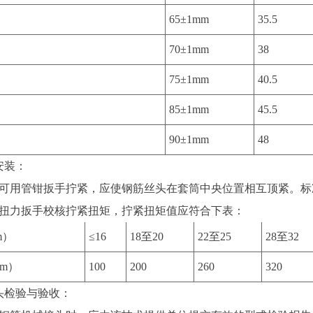
65±1mm
35.5
70±1mm
38
75±1mm
40.5
85±1mm
45.5
90±1mm
48
安装：
时可用管钳扳手拧紧，应使钢筋丝头在套筒中央位置相互顶紧。
用扭力扳手校核拧紧扭矩，拧紧扭矩值应符合下表：
m）
≤16
18至20
22至25
28至32
m）
100
200
260
320
头检验与验收：