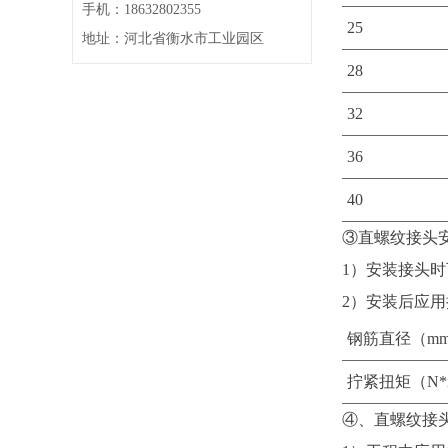
手机：18632802355
25
地址：河北省衡水市工业园区
28
32
36
40
③直螺纹接头
1）安装接头
2）安装后应
钢筋直径（m
拧紧扭矩（N*
④、直螺纹接