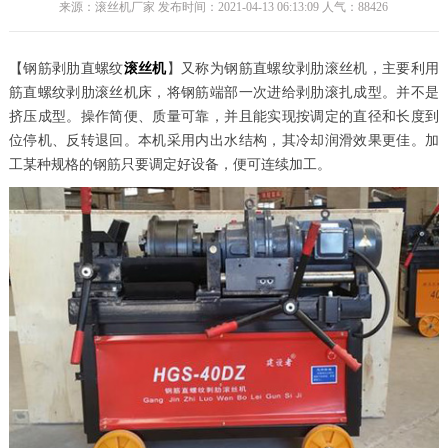
来源：滚丝机厂家 发布时间：2021-04-13 06:13:09 人气：
88426
【钢筋剥肋直螺纹
滚丝机
】又称为钢筋直螺纹剥肋滚丝机，主要利用
筋直螺纹剥肋滚丝机床，将钢筋端部一次进给剥肋滚扎成型。并不是
挤压成型。操作简便、质量可靠，并且能实现按调定的直径和长度到
位停机、反转退回。本机采用内出水结构，其冷却润滑效果更佳。加
工某种规格的钢筋只要调定好设备，便可连续加工。