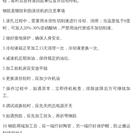
钮，延时后反转退回起事位置并自动停机。
钢筋直螺纹剥肋滚丝机的注意事项
1.滚扎过程中，需要用水溶性切削液进行冷却、润滑；当温度低于0度
时，可加入20%-30%亚硝酸钠，严禁用油代替或不加切削液。
2.做好接地保护，确保人身安全。
3.冷却液箱正常加工15天清理一次，冷却液更换一次。
4.减速机定期加油，保持规定的油位。
5.加工前机床应安放平稳
6.更换滚丝轮时，应加少许机油
7.操作过程中，如遇异常，立即停机检查，排除故障后方可继续加
工。
8.调试或换轮时，应先关闭总电源开关
9.如遇拐筋，应先加工丝头，再折弯钢筋
10.钢筋两端加工后，应一端拧好陶管，另一端拧好保护帽，防止搬运