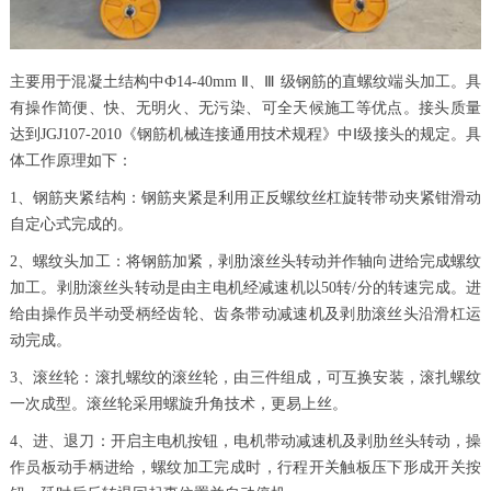
主要用于混凝土结构中Ф14-40mm Ⅱ、Ⅲ 级钢筋的直螺纹端头加工。具
有操作简便、快、无明火、无污染、可全天候施工等优点。接头质量
达到JGJ107-2010《钢筋机械连接通用技术规程》中Ⅰ级接头的规定。具
体工作原理如下：
1、钢筋夹紧结构：钢筋夹紧是利用正反螺纹丝杠旋转带动夹紧钳滑动
自定心式完成的。
2、螺纹头加工：将钢筋加紧，剥肋滚丝头转动并作轴向进给完成螺纹
加工。剥肋滚丝头转动是由主电机经减速机以50转/分的转速完成。进
给由操作员半动受柄经齿轮、齿条带动减速机及剥肋滚丝头沿滑杠运
动完成。
3、滚丝轮：滚扎螺纹的滚丝轮，由三件组成，可互换安装，滚扎螺纹
一次成型。滚丝轮采用螺旋升角技术，更易上丝。
4、进、退刀：开启主电机按钮，电机带动减速机及剥肋丝头转动，操
作员板动手柄进给，螺纹加工完成时，行程开关触板压下形成开关按