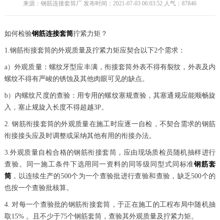
来源：钢筋连接套筒厂 发布时间：2021-07-03 06:03:52 人气：
87846
如何检验
钢筋连接套筒
拧紧力矩？
1.钢筋衔接套筒的外观质量及拧紧力矩应契合以下2个需求：
a）外观质量：螺纹牙型应丰满，衔接套筒外表不得有裂纹，外表及内
螺纹不得有严峻的锈蚀及其他肉眼可见的缺点。
b）内螺纹尺度的查验：用专用的螺纹塞规查验，其塞通规应能顺畅旋
入，塞止规旋入长度不得超越3P。
2. 钢筋衔接套筒的外观质量在施工时应逐一自检，不契合需求的钢筋
衔接接头应及时调整或采纳其他有用的衔接办法。
3.外观质量自检合格的钢筋衔接套筒，应由现场质检员随机抽样进行
查验。同一施工条件下选用同一资料的同等级同型式同标准
钢筋套
筒
，以连续生产的500个为一个查验批进行查验和查验，缺乏500个的
也按一个查验批核算。
4. 对每一个查验批的钢筋衔接套筒，于正在施工的工程布局中随机抽
取15% 。且不少于75个钢筋套筒，查验其外观质量及拧紧力矩。