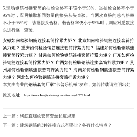
5.现场钢筋衔接套筒的抽检合格率不该小于95%。当抽检合格率小于
95%时，应另抽取相同数量的接头从头查验。当两次查验的总合格率
不小于95%时，该批接头合格。若合格率仍小于95%时，则应对悉数接
头进行逐一查验。
安徽如何检验钢筋连接套筒拧紧力矩？
北京如何检验钢筋连接套筒拧
紧力矩？
重庆如何检验钢筋连接套筒拧紧力矩？
福建如何检验钢筋连
接套筒拧紧力矩？
甘肃如何检验钢筋连接套筒拧紧力矩？
广东如何检
验钢筋连接套筒拧紧力矩？
广西如何检验钢筋连接套筒拧紧力矩？
贵
州如何检验钢筋连接套筒拧紧力矩？
海南如何检验钢筋连接套筒拧紧
力矩？
河北如何检验钢筋连接套筒拧紧力矩？
本文由专业的
钢筋套筒厂家
"卡普乐机械"发布，如若转载请注明出处
原文地址：
https://www.lengjiyataotong.com/taotongdt/378.html
上一篇：
钢筋直螺纹套筒套丝长度规定
下一篇：
建筑钢筋的3种连接方式有哪些？各有什么特点？