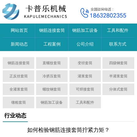
网站首页
钢筋连接套筒
钢筋加工设备
工具和配件
新闻动态
工程案例
公司介绍
联系方式
钢筋连接套筒
直螺纹套筒
变径套筒
四级钢套筒
正反丝套筒
冷挤压套筒
灌浆套筒
半灌浆套筒
全灌浆套筒
螺纹钢套筒
可焊接套筒
分体式套筒
镦粗套筒
钢筋加工设备
工具和配件
行业动态
如何检验钢筋连接套筒拧紧力矩？