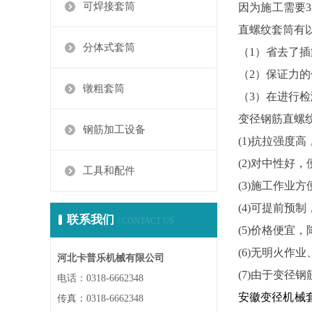
可焊接套筒
因为施工需要3
直螺纹套筒有
分体式套筒
（1）省去了
（2）保证力
镦粗套筒
（3）在进行
变径钢筋直螺
钢筋加工设备
(1)抗拉强度高
(2)对中性好
工具和配件
(3)施工作业
(4)可提前预
联系我们
/ CONTACT US
(5)价格便宜
(6)无明火作
河北卡普乐机械有限公司
(7)由于变径
电话：0318-6662348
安徽变径机械
传真：0318-6662348