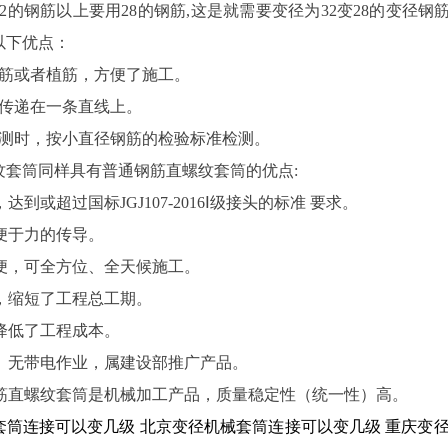
2的钢筋以上要用28的钢筋,这是就需要变径为32变28的变
以下优点：
插筋或者植筋，方便了施工。
的传递在一条直线上。
检测时，按小直径钢筋的检验标准检测。
纹套筒同样具有普通钢筋直螺纹套筒的优点:
，达到或超过国标JGJ107-2016Ⅰ级接头的标准 要求。
，便于力的传导。
方便，可全方位、全天候施工。
制，缩短了工程总工期。
，降低了工程成本。
业、无带电作业，属建设部推广产品。
钢筋直螺纹套筒是机械加工产品，质量稳定性（统一性）高。
套筒连接可以变几级
北京变径机械套筒连接可以变几级
重庆变