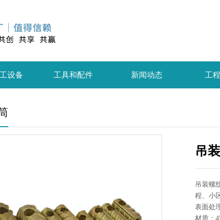
工设备
工具和配件
新闻动态
工
筒
吊
吊装螺
程、小
表面处理
材质：4