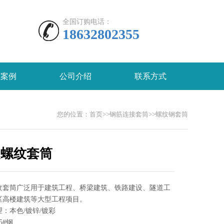
全国订购电话：
18632802355
程案例
公司介绍
联系方式
您的位置：
首页
>>
钢筋连接套筒
>>
螺纹钢套筒
装螺纹套筒
纹套筒广泛用于建筑工程、桥梁建筑、铁路建设、隧道工
区高楼建筑等大型工程项目。
：本色/镀锌/镀彩
5#钢