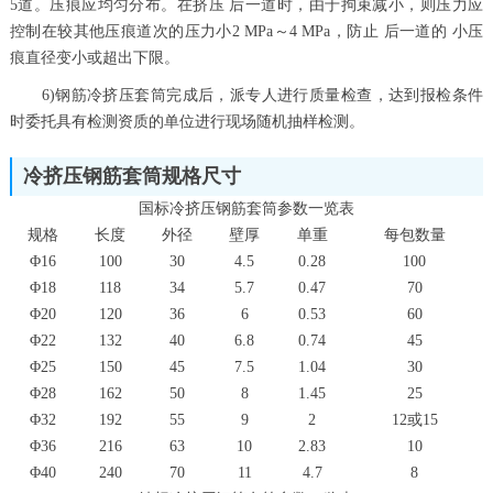
5道。压痕应均匀分布。在挤压 后一道时，由于拘束减小，则压力应
控制在较其他压痕道次的压力小2 MPa～4 MPa，防止 后一道的 小压
痕直径变小或超出下限。
6)钢筋冷挤压套筒完成后，派专人进行质量检查，达到报检条件
时委托具有检测资质的单位进行现场随机抽样检测。
冷挤压钢筋套筒规格尺寸
国标冷挤压钢筋套筒参数一览表
规格
长度
外径
壁厚
单重
每包数量
Φ16
100
30
4.5
0.28
100
Φ18
118
34
5.7
0.47
70
Φ20
120
36
6
0.53
60
Φ22
132
40
6.8
0.74
45
Φ25
150
45
7.5
1.04
30
Φ28
162
50
8
1.45
25
Φ32
192
55
9
2
12或15
Φ36
216
63
10
2.83
10
Φ40
240
70
11
4.7
8