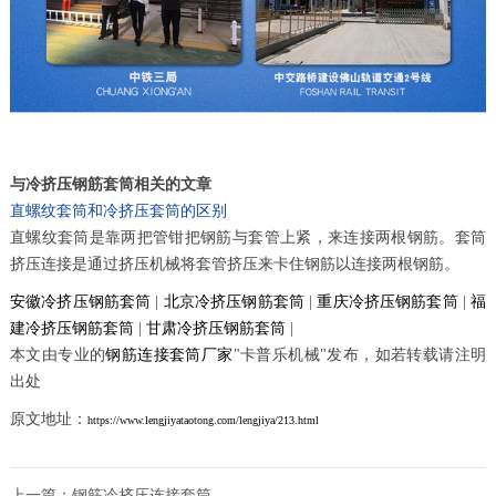
与冷挤压钢筋套筒相关的文章
直螺纹套筒和冷挤压套筒的区别
直螺纹套筒是靠两把管钳把钢筋与套管上紧，来连接两根钢筋。套筒
挤压连接是通过挤压机械将套管挤压来卡住钢筋以连接两根钢筋。
安徽冷挤压钢筋套筒
|
北京冷挤压钢筋套筒
|
重庆冷挤压钢筋套筒
|
福
建冷挤压钢筋套筒
|
甘肃冷挤压钢筋套筒
|
本文由专业的
钢筋连接套筒厂家
"卡普乐机械"发布，如若转载请注明
出处
原文地址：
https://www.lengjiyataotong.com/lengjiya/213.html
上一篇：
钢筋冷挤压连接套筒