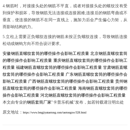
4.钢筋时，对接接头处的钢筋不平直，或者对接接头处的螺纹没有受
到保护和损坏，导致钢筋无法连接或连接困难;连接后的钢筋弯曲或不
垂直，使连接的钢筋不在同一直线上，施加力后会产生偏心力矩，从
而影响结构的力。
5.立柱上需要正负螺纹连接的钢筋未按正负螺纹连接，导致钢筋连接
松动或钢钩方向不符合设计要求。
安徽​钢筋直螺纹套筒的哪些操作会影响工程质量
北京​钢筋直螺纹套筒
的哪些操作会影响工程质量
重庆​钢筋直螺纹套筒的哪些操作会影响工
程质量
福建​钢筋直螺纹套筒的哪些操作会影响工程质量
甘肃​钢筋直螺
纹套筒的哪些操作会影响工程质量
广东​钢筋直螺纹套筒的哪些操作会
影响工程质量
广西​钢筋直螺纹套筒的哪些操作会影响工程质量
贵州​钢
筋直螺纹套筒的哪些操作会影响工程质量
海南​钢筋直螺纹套筒的哪些
操作会影响工程质量
河北​钢筋直螺纹套筒的哪些操作会影响工程质量
本文由专业的
钢筋套筒厂家
"卡普乐机械"发布，如若转载请注明出处
原文地址：
https://www.lengjiyataotong.com/taotongxw/328.html