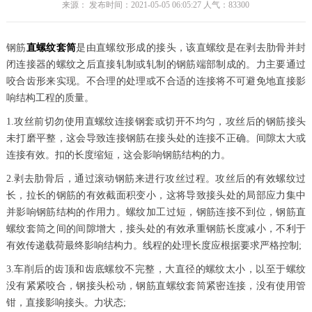
来源： 发布时间：2021-05-05 06:05:27 人气：
83300
钢筋
直螺纹套筒
是由直螺纹形成的接头，该直螺纹是在剥去肋骨并封
闭连接器的螺纹之后直接轧制或轧制的钢筋端部制成的。力主要通过
咬合齿形来实现。不合理的处理或不合适的连接将不可避免地直接影
响结构工程的质量。
1.攻丝前切勿使用直螺纹连接钢套或切开不均匀，攻丝后的钢筋接头
未打磨平整，这会导致连接钢筋在接头处的连接不正确。间隙太大或
连接有效。扣的长度缩短，这会影响钢筋结构的力。
2.剥去肋骨后，通过滚动钢筋来进行攻丝过程。攻丝后的有效螺纹过
长，拉长的钢筋的有效截面积变小，这将导致接头处的局部应力集中
并影响钢筋结构的作用力。螺纹加工过短，钢筋连接不到位，钢筋直
螺纹套筒之间的间隙增大，接头处的有效承重钢筋长度减小，不利于
有效传递载荷最终影响结构力。线程的处理长度应根据要求严格控制;
3.车削后的齿顶和齿底螺纹不完整，大直径的螺纹太小，以至于螺纹
没有紧紧咬合，钢接头松动，钢筋直螺纹套筒紧密连接，没有使用管
钳，直接影响接头。力状态;