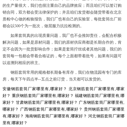
的生产量很大，我们也很注重自己的品牌效应；而且咱们可以签订购
销合同，双方都会受法律保护的；并且咱们发货都会随货带着在北京
质检中心做的检验报告，我们厂也有自己的实验室，每批套筒出厂前
都会以500个为一批次，做屈服力抗拉检测的。
如果套筒真的出现质量问题，我厂也不会推卸责任，会配合积极
解决问题，如果是原材问题，我们的原材供应商都是长期合作的，肯
定不会因为一批货影响合作；如果是套筒拧丝或者其他问题，我们的
套筒每一包都会带着合格证的，每个上面都带着批号，如果有问题可
以追溯到相应的班主。
钢筋套筒常用的规格都长期备有库存，我们在物流园有专门的库
房，每天下午四点半--五点之前订货，当天都可以发货的。
安徽钢筋套筒厂家哪里有,哪家好？
北京钢筋套筒厂家哪里有,哪家
好？
重庆钢筋套筒厂家哪里有,哪家好？
福建钢筋套筒厂家哪里有,哪
家好？
甘肃钢筋套筒厂家哪里有,哪家好？
广东钢筋套筒厂家哪里有,
哪家好？
广西钢筋套筒厂家哪里有,哪家好？
贵州钢筋套筒厂家哪里
有,哪家好？
海南钢筋套筒厂家哪里有,哪家好？
河北钢筋套筒厂家哪
里有,哪家好？