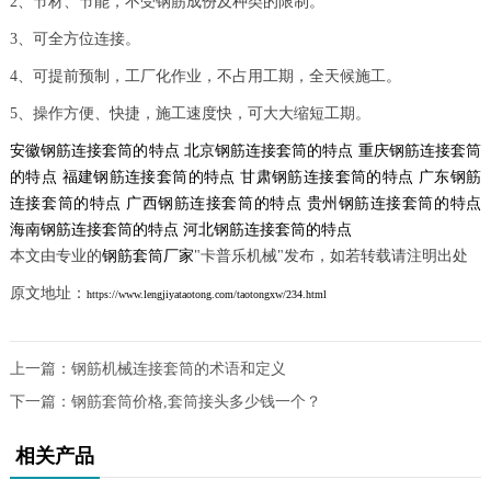
2、节材、节能，不受钢筋成份及种类的限制。
3、可全方位连接。
4、可提前预制，工厂化作业，不占用工期，全天候施工。
5、操作方便、快捷，施工速度快，可大大缩短工期。
安徽钢筋连接套筒的特点
北京钢筋连接套筒的特点
重庆钢筋连接套筒
的特点
福建钢筋连接套筒的特点
甘肃钢筋连接套筒的特点
广东钢筋
连接套筒的特点
广西钢筋连接套筒的特点
贵州钢筋连接套筒的特点
海南钢筋连接套筒的特点
河北钢筋连接套筒的特点
本文由专业的
钢筋套筒厂家
"卡普乐机械"发布，如若转载请注明出处
原文地址：
https://www.lengjiyataotong.com/taotongxw/234.html
上一篇：
钢筋机械连接套筒的术语和定义
下一篇：
钢筋套筒价格,套筒接头多少钱一个？
相关产品