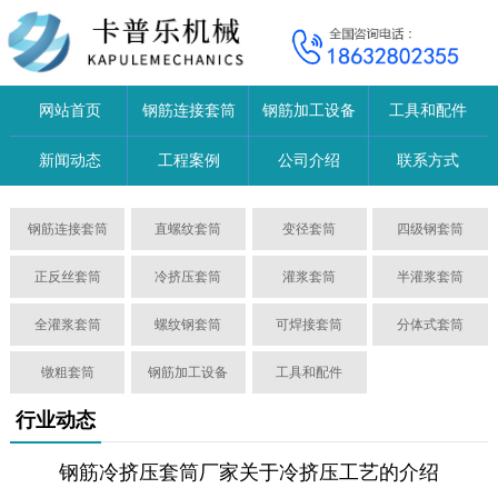
网站首页
钢筋连接套筒
钢筋加工设备
工具和配件
新闻动态
工程案例
公司介绍
联系方式
钢筋连接套筒
直螺纹套筒
变径套筒
四级钢套筒
正反丝套筒
冷挤压套筒
灌浆套筒
半灌浆套筒
全灌浆套筒
螺纹钢套筒
可焊接套筒
分体式套筒
镦粗套筒
钢筋加工设备
工具和配件
行业动态
钢筋冷挤压套筒厂家关于冷挤压工艺的介绍