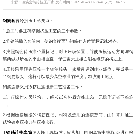
来源：钢筋套筒冷挤压厂家 发布时间：2021-06-24 06:24:48 人气：
84995
钢筋套筒
冷挤压工艺要点：
1.施工时要正确掌握挤压工艺的三个参数：
2.将钢筋插入套筒内，使钢套端面与钢筋伸入位置标记线对齐。
3.按照钢套筒压痕位置标记，对正压模位置，并使压模运动方向与钢
筋两纵肋所在的平面相垂直，保证更大压接面能在钢筋的横肋上。
4.压接采用预先压接一半钢筋接头，然后吊运到作业部位，完成另一
半钢筋接头，这样可以减少高空作业的难度，加快施工速度。
钢筋连接采用冷挤压连接新工艺准备工作：
1.进行操作人员的培训，经考试合格后方准上岗，无操作证者不准施
工。
2.根据压接连接的钢筋直径、材料及选用的连接套筒，由计算并通过
试验确定压接力与压接次数。
3.
钢筋连接套筒
运入施工现场后，应从加工的钢套筒中抽取5%进行检