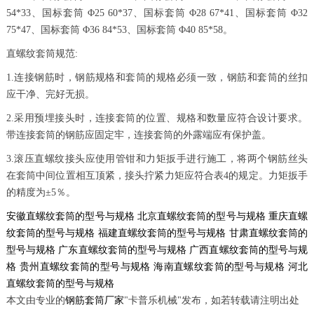
54*33、国标套筒 Φ25 60*37、国标套筒 Φ28 67*41、国标套筒 Φ32
75*47、国标套筒 Φ36 84*53、国标套筒 Φ40 85*58。
直螺纹套筒规范:
1.连接钢筋时，钢筋规格和套筒的规格必须一致，钢筋和套筒的丝扣
应干净、完好无损。
2.采用预埋接头时，连接套筒的位置、规格和数量应符合设计要求。
带连接套筒的钢筋应固定牢，连接套筒的外露端应有保护盖。
3.滚压直螺纹接头应使用管钳和力矩扳手进行施工，将两个钢筋丝头
在套筒中间位置相互顶紧，接头拧紧力矩应符合表4的规定。力矩扳手
的精度为±5％。
安徽直螺纹套筒的型号与规格
北京直螺纹套筒的型号与规格
重庆直螺
纹套筒的型号与规格
福建直螺纹套筒的型号与规格
甘肃直螺纹套筒的
型号与规格
广东直螺纹套筒的型号与规格
广西直螺纹套筒的型号与规
格
贵州直螺纹套筒的型号与规格
海南直螺纹套筒的型号与规格
河北
直螺纹套筒的型号与规格
本文由专业的
钢筋套筒厂家
"卡普乐机械"发布，如若转载请注明出处