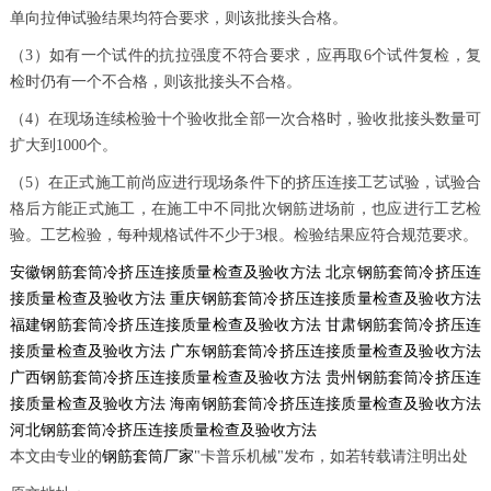
单向拉伸试验结果均符合要求，则该批接头合格。
（3）如有一个试件的抗拉强度不符合要求，应再取6个试件复检，复
检时仍有一个不合格，则该批接头不合格。
（4）在现场连续检验十个验收批全部一次合格时，验收批接头数量可
扩大到1000个。
（5）在正式施工前尚应进行现场条件下的挤压连接工艺试验，试验合
格后方能正式施工，在施工中不同批次钢筋进场前，也应进行工艺检
验。工艺检验，每种规格试件不少于3根。检验结果应符合规范要求。
安徽钢筋套筒冷挤压连接质量检查及验收方法
北京钢筋套筒冷挤压连
接质量检查及验收方法
重庆钢筋套筒冷挤压连接质量检查及验收方法
福建钢筋套筒冷挤压连接质量检查及验收方法
甘肃钢筋套筒冷挤压连
接质量检查及验收方法
广东钢筋套筒冷挤压连接质量检查及验收方法
广西钢筋套筒冷挤压连接质量检查及验收方法
贵州钢筋套筒冷挤压连
接质量检查及验收方法
海南钢筋套筒冷挤压连接质量检查及验收方法
河北钢筋套筒冷挤压连接质量检查及验收方法
本文由专业的
钢筋套筒厂家
"卡普乐机械"发布，如若转载请注明出处