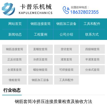
网站首页
钢筋连接套筒
钢筋加工设备
工具和配件
新闻动态
工程案例
公司介绍
联系方式
钢筋连接套筒
直螺纹套筒
变径套筒
四级钢套筒
正反丝套筒
冷挤压套筒
灌浆套筒
半灌浆套筒
全灌浆套筒
螺纹钢套筒
可焊接套筒
分体式套筒
镦粗套筒
钢筋加工设备
工具和配件
行业动态
钢筋套筒冷挤压连接质量检查及验收方法