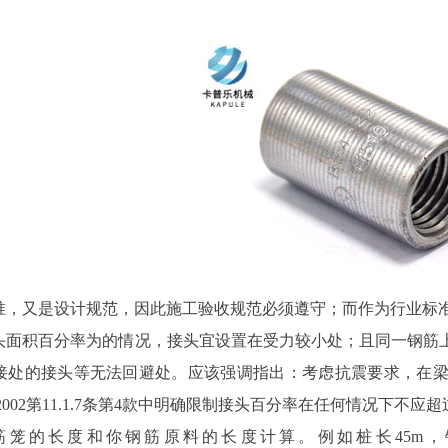
，又是设计规范，因此施工验收规范必须遵守；而作为行业标准的
头面积百分率为的情况，接头宜设置在受力较小处；且同一钢筋
接处的接头等无法回避处。应该强调指出：考虑抗震要求，在
0-2002第11.1.7条第4款中明确限制接头百分率在任何情况下不应超
筋笼的长度和你钢筋原料的长度计算。例如桩长45m，