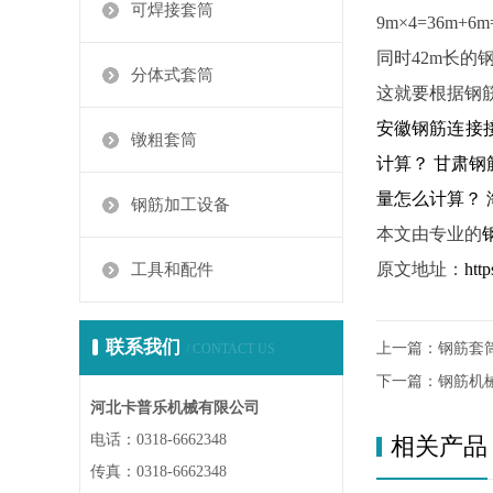
可焊接套筒
9m×4=36
同时42m长
分体式套筒
这就要根据钢
安徽钢筋连接
镦粗套筒
计算？
甘肃钢
量怎么计算？
钢筋加工设备
本文由专业的
原文地址：
htt
工具和配件
联系我们
上一篇：
钢筋套
/ CONTACT US
下一篇：
钢筋机
河北卡普乐机械有限公司
电话：0318-6662348
相关产品
传真：0318-6662348