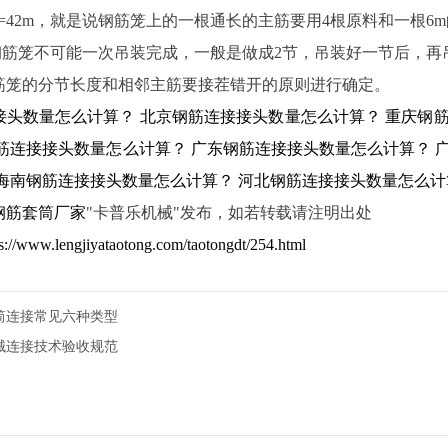
m+6m=42m，就是说钢筋笼上的一根通长的主筋要用4根原料和一根
的钢筋笼不可能一次吊装完成，一般是做成2节，吊装好一节后，再
筋笼的分节长度和相邻主筋要接茬错开的原则进行确定。
接头数量怎么计算？
北京钢筋连接接头数量怎么计算？
重庆钢
筋连接接头数量怎么计算？
广东钢筋连接接头数量怎么计算？
海南钢筋连接接头数量怎么计算？
河北钢筋连接接头数量怎么计
钢筋套筒厂家
"卡普乐机械"发布，如若转载请注明出处
ps://www.lengjiyataotong.com/taotongdt/254.html
筒连接常见六种类型
械连接技术验收规范