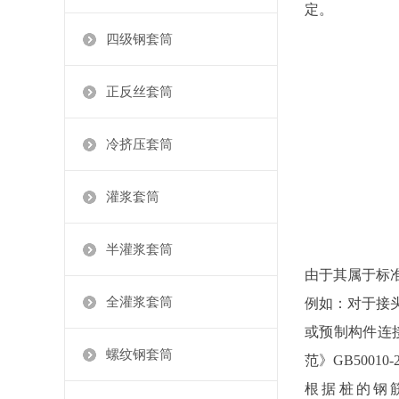
定。
四级钢套筒
正反丝套筒
冷挤压套筒
灌浆套筒
半灌浆套筒
由于其属于标准
全灌浆套筒
例如：对于接
或预制构件连
螺纹钢套筒
范》GB5001
根据桩的钢