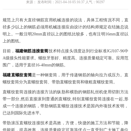
来源： 发布时间：2021-04-16 05:16:37 人气：
90297
规范上只有大直径钢筋宜用机械连接的说法，具体工程情况不同，直
径多少以上的钢筋必须用机械连接应由设计的结构师规定在结施总说
明上。一般注明20mm直径以上的图纸比较多，也有注明16mm直径以
上的图纸。
目前，
福建钢筋连接套筒
技术特点接头强度达到行业标准JGJ107-96中
A级接头性能要求。螺纹牙形好、精度高、连接质量稳定可靠。应用范
围广，适用于直径16-40mm的钢筋。
福建直螺纹套筒
是一种钢套筒，用于传递钢筋的轴向拉力或压力。直
螺纹套筒分为直螺纹套筒、带肋直螺纹套筒和镦粗直螺纹套筒。
直螺纹套筒连接的连接方法的纵肋和横肋的钢筋轧丝机使用切割方法
带一部分,然后直接滚到普通的直螺纹,特别直螺纹套筒连接在一起,形
成一个连接的钢筋，带肋钢筋直螺纹连接技术是国内外项技术发明，
已达到国际先进水平。
带肋滚压直螺纹连接技术是高效，方便，快捷的施工方法和节能，降
低能耗，提高效率，连接质量稳定可靠等优点一直受到广大施工单位