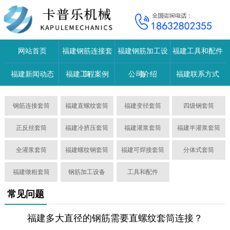
网站首页
福建钢筋连接套
福建钢筋加工设
福建工具和配件
福建新闻动态
福建工程案例
筒
公司介绍
备
福建联系方式
钢筋连接套筒
福建直螺纹套筒
福建变径套筒
四级钢套筒
正反丝套筒
福建冷挤压套筒
福建灌浆套筒
福建半灌浆套筒
全灌浆套筒
福建螺纹钢套筒
福建可焊接套筒
分体式套筒
福建镦粗套筒
钢筋加工设备
工具和配件
常见问题
福建多大直径的钢筋需要直螺纹套筒连接？