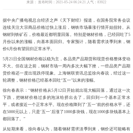
来源： 发布时间：2021-05-24 06:24:21 人气：
83922
据中央广播电视总台经济之声《天下财经》报道，在国务院常务会议
连续关注大宗商品价格过快上涨后，钢铁市场暴涨行情开始扭转。从
钢材到铁矿石，价格最近都明显回落。特别是钢材价格，已经回吐了5
月份以来的涨幅，向基本面回归。专家预计，随着需求淡季到来，钢
价6月份有望回归正常水平。
5月21日全国钢材价格以稳为主，各品类产品期货和现货价格整体变动
不大。但在这之前，钢材市场一周内多次大幅下挫，一些品类产品期
货价格还一度出现跌停现象。上海钢联资讯总监徐向春说，经过这一
轮调整，钢材价格已经基本回吐“五一”以来的涨幅。
徐向春表示：“钢材价格从5月12日开始就出现大幅回落，通过这一次
下跌，把钢材价格过多的泡沫给挤出去了，回归到一个基本正常水
平，或者接近一个正常水平。现在价格降到了‘五一’前的价格水平，还
在5000元以上，只是‘五一’后涨了1000多块钱，现在1000多块钱基本上
都回落了。”
从短期来看，徐向春认为，随着钢材需求淡季到来，钢价还可能略有