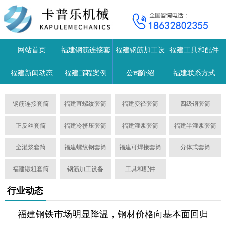
网站首页
福建钢筋连接套
福建钢筋加工设
福建工具和配件
福建新闻动态
福建工程案例
筒
公司介绍
备
福建联系方式
钢筋连接套筒
福建直螺纹套筒
福建变径套筒
四级钢套筒
正反丝套筒
福建冷挤压套筒
福建灌浆套筒
福建半灌浆套筒
全灌浆套筒
福建螺纹钢套筒
福建可焊接套筒
分体式套筒
福建镦粗套筒
钢筋加工设备
工具和配件
行业动态
福建钢铁市场明显降温，钢材价格向基本面回归