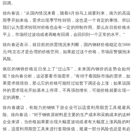
回调。
徐向春说：“从国内情况来看，随着6月份马上就要到来，南方的高温
雨季开始来临，需求出现季节性转弱，这也是一个肯定的事情。所以
我们认为需求转弱对价格也会有一定的抑制作用。那么在目前价格水
平上，市场经过波动或者再略有回调，会回归到一个正常的水平。”
徐向春还表示，就目前的供需情况来判断，国内钢材价格稳定在5000
元/吨左右才是合理的价格空间，如果超过这个价格，市场应警惕泡沫
风险。
疯狂的钢铁价格近日坐上了“过山车”，未来国内钢价的走势会如何
呢？徐向春分析，这还要看市场需求，“有待于看国际市场的需求，如
果需求很强劲，那么它的价格可能经过短暂下调还会上涨；如果说国
外的需求现在开始基本上停滞，不再强劲增长，可能价格就要出现一
定的调整。”
徐向春建议，有能力的钢铁下游企业可以适度利用期货工具规避风
险。徐向春说：“对于钢铁原材料是主要的生产成本和采购成本的这种
企业来讲，当价格如果要出现大幅度波动或者有大幅度上涨风险的时
候，适度利用期货工具来进行套期保值，规避一部分风险也还是有必