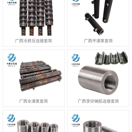
广西冷挤压连接套筒
广西半灌浆套筒
广西​全灌浆套筒
广西变径钢筋连接套筒