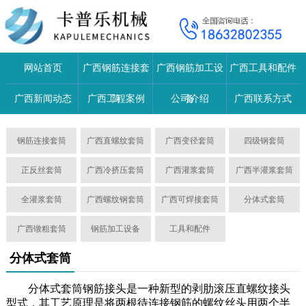
网站首页
广西钢筋连接套
广西钢筋加工设
广西工具和配件
广西新闻动态
广西工程案例
筒
公司介绍
备
广西联系方式
钢筋连接套筒
广西直螺纹套筒
广西变径套筒
四级钢套筒
正反丝套筒
广西冷挤压套筒
广西灌浆套筒
广西半灌浆套筒
全灌浆套筒
广西螺纹钢套筒
广西可焊接套筒
分体式套筒
广西镦粗套筒
钢筋加工设备
工具和配件
分体式套筒
分体式套筒钢筋接头是一种新型的剥肋滚压直螺纹接头
型式，其工艺原理是将两根待连接钢筋的螺纹丝头用两个半