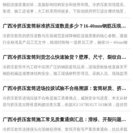
钢筋连接质量好坏，直接影响结构安全和使用年限。冷挤压套筒强度高、
靠谱、施工还省事，大工程里用得挺多。下面咱就捋捋它适合哪些场景，
重点说说地铁、核电、桥梁这三个地方它到底牛在哪儿。
广西冷挤压套筒标准挤压道数是多少？16-40mm钢筋压痕规范要求全解
冷挤压套筒的挤压道数与压痕规范是保障钢筋连接质量的核心参数。遵循
行业标准及产品工艺文件，精细控制每一道挤压工序，确保16～40mm钢
筋套筒连接接头安全可靠。希望本文能为工程技术人员提供参考借鉴。
广西冷挤压套筒到货怎么快速验货？壁厚、尺寸、裂纹自查方法
冷挤压套筒作为工程中应用广泛的钢筋套筒品类，进场质检验收直接关乎
钢筋机械连接整体结构安全。施工现场材料管理员、采购人员、现场监理
接收冷挤压套筒货物后，依靠简易工具就能快速完成表面裂纹、外形尺寸
校验、壁厚实测筛查三大关键验收项目。
广西冷挤压套筒进场拉拔试验不合格溯源：套筒材质、挤压道次全维度排查方案
冷挤压套筒进场拉拔不合格是施工质量痛点，威胁安全与进度。本文从材
质与挤压道次两维度构建排查方案，依据JGJ 107和JG/T 163标准，提供管
控工具，方法也适用于直螺纹套筒、钢筋套筒等产品进场检验。
广西冷挤压套筒施工常见质量通病汇总：滑移、开裂问题一次性整改方案
冷挤压套筒连接接头出现钢筋滑移、套筒开裂等严重质量通病，抗拉承载