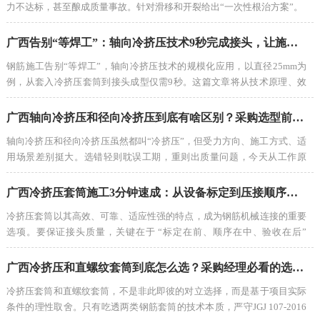
力不达标，甚至酿成质量事故。针对滑移和开裂给出“一次性根治方案”。
广西告别“等焊工”：轴向冷挤压技术9秒完成接头，让施工进度翻倍的效率革命
钢筋施工告别“等焊工”，轴向冷挤压技术的规模化应用，以直径25mm为
例，从套入冷挤压套筒到接头成型仅需9秒。这篇文章将从技术原理、效
率对比、质量保障、施工组织优化及标准体系等维度进行系统分析。
广西轴向冷挤压和径向冷挤压到底有啥区别？采购选型前先看懂这3点
轴向冷挤压和径向冷挤压虽然都叫“冷挤压”，但受力方向、施工方式、适
用场景差别挺大。选错轻则耽误工期，重则出质量问题，今天从工作原
理、优缺点、采购怎么选三个方面，帮您彻底搞懂轴向冷挤压和径向冷挤
压的区别。
广西冷挤压套筒施工3分钟速成：从设备标定到压接顺序一次讲清
冷挤压套筒以其高效、可靠、适应性强的特点，成为钢筋机械连接的重要
选项。要保证接头质量，关键在于 “标定在前、顺序在中、验收在后”
——设备标定精准、压接顺序正确（从中部向两端）、质量验收严格，三
大环节环环相扣。
广西冷挤压和直螺纹套筒到底怎么选？采购经理必看的选型对照表！
冷挤压套筒和直螺纹套筒，不是非此即彼的对立选择，而是基于项目实际
条件的理性取舍。只有吃透两类钢筋套筒的技术本质，严守JGJ 107-2016