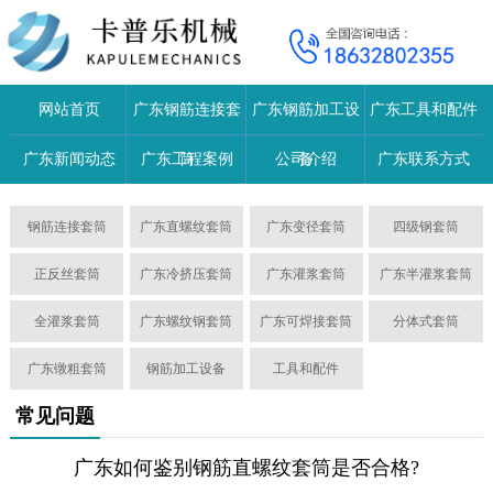
网站首页
广东钢筋连接套
广东钢筋加工设
广东工具和配件
广东新闻动态
广东工程案例
筒
公司介绍
备
广东联系方式
钢筋连接套筒
广东直螺纹套筒
广东变径套筒
四级钢套筒
正反丝套筒
广东冷挤压套筒
广东灌浆套筒
广东半灌浆套筒
全灌浆套筒
广东螺纹钢套筒
广东可焊接套筒
分体式套筒
广东镦粗套筒
钢筋加工设备
工具和配件
常见问题
广东如何鉴别钢筋直螺纹套筒是否合格?