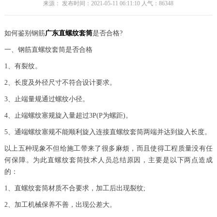
来源： 发布时间：2021-05-11 06:11:10 人气：
86348
如何鉴别钢筋
广东直螺纹套筒
是否合格?
一、钢筋直螺纹套筒是否合格
1、有裂纹。
2、长度及外径尺寸不符合设计要求。
3、止端量规通过螺纹小径。
4、止端螺纹塞规旋入量超过3P(P为螺距)。
5、通端螺纹塞规不能顺利旋入连接直螺纹套筒两端并达到旋入长度。
以上五种现象不但给施工带来了很多麻烦，而且使得工程质量没有任
何保障。为此直螺纹套筒技术人员总结原因，主要是以下两点造成
的：
1、直螺纹套筒材质不合要求，加工后出现裂纹;
2、加工机械保养不善，出现公差大。