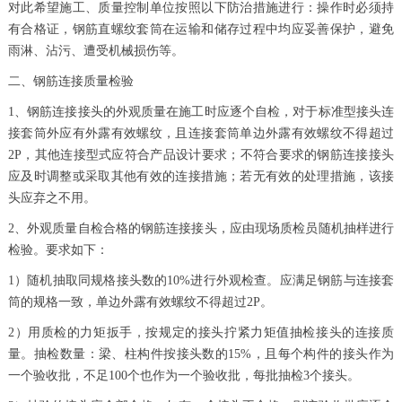
对此希望施工、质量控制单位按照以下防治措施进行：操作时必须持
有合格证，钢筋直螺纹套筒在运输和储存过程中均应妥善保护，避免
雨淋、沾污、遭受机械损伤等。
二、钢筋连接质量检验
1、钢筋连接接头的外观质量在施工时应逐个自检，对于标准型接头连
接套筒外应有外露有效螺纹，且连接套筒单边外露有效螺纹不得超过
2P，其他连接型式应符合产品设计要求；不符合要求的钢筋连接接头
应及时调整或采取其他有效的连接措施；若无有效的处理措施，该接
头应弃之不用。
2、外观质量自检合格的钢筋连接接头，应由现场质检员随机抽样进行
检验。要求如下：
1）随机抽取同规格接头数的10%进行外观检查。应满足钢筋与连接套
筒的规格一致，单边外露有效螺纹不得超过2P。
2）用质检的力矩扳手，按规定的接头拧紧力矩值抽检接头的连接质
量。抽检数量：梁、柱构件按接头数的15%，且每个构件的接头作为
一个验收批，不足100个也作为一个验收批，每批抽检3个接头。