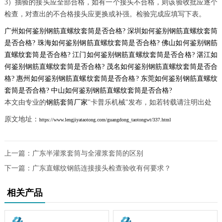
3）抽验的接头应全部合格，如有一个接头不合格，则该验收批应逐个
检查，对查出的不合格接头应更换或补强。检验完成应填写下表。
广州如何鉴别钢筋直螺纹套筒是否合格?
深圳如何鉴别钢筋直螺纹套筒
是否合格?
珠海如何鉴别钢筋直螺纹套筒是否合格?
佛山如何鉴别钢筋
直螺纹套筒是否合格?
江门如何鉴别钢筋直螺纹套筒是否合格?
湛江如
何鉴别钢筋直螺纹套筒是否合格?
茂名如何鉴别钢筋直螺纹套筒是否合
格?
惠州如何鉴别钢筋直螺纹套筒是否合格?
东莞如何鉴别钢筋直螺纹
套筒是否合格?
中山如何鉴别钢筋直螺纹套筒是否合格?
本文由专业的
钢筋套筒厂家
"卡普乐机械"发布，如若转载请注明出处
原文地址：
https://www.lengjiyataotong.com/guangdong_taotongwt/337.html
上一篇：
广东半灌浆套筒与全灌浆套筒的区别
下一篇：
广东直螺纹钢筋连接接头检查验收有何要求？
相关产品