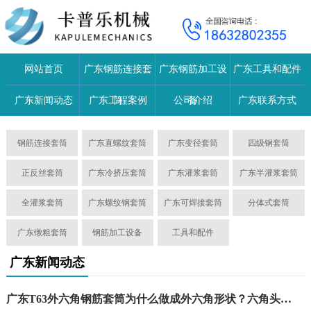
网站首页
广东钢筋连接套
广东钢筋加工设
广东工具和配件
广东新闻动态
广东工程案例
筒
公司介绍
备
广东联系方式
钢筋连接套筒
广东直螺纹套筒
广东变径套筒
四级钢套筒
正反丝套筒
广东冷挤压套筒
广东灌浆套筒
广东半灌浆套筒
全灌浆套筒
广东螺纹钢套筒
广东可焊接套筒
分体式套筒
广东镦粗套筒
钢筋加工设备
工具和配件
广东新闻动态
广东T63外六角钢筋套筒为什么做成外六角形状？六角头设计背后的工程智慧