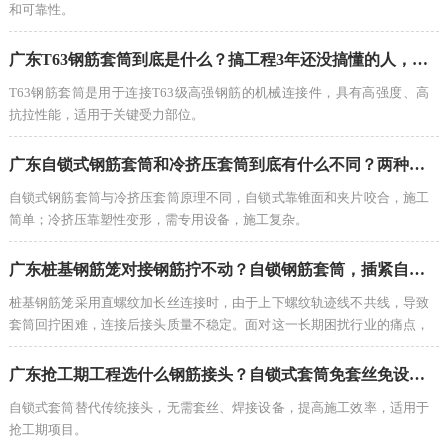
和可靠性。
广东T63钢筋套筒到底是什么？搞工程3年还没搞懂的人，建议看完这篇
T63钢筋套筒是用于连接T63级高强钢筋的机械连接件，具有高强度、高
抗拉性能，适用于关键受力部位。
广东自锁式钢筋套筒和冷挤压套筒到底有什么不同？两种免套丝方案怎么选？
自锁式钢筋套筒与冷挤压套筒原理不同，自锁式靠锥面和夹片咬合，施工
简单；冷挤压靠塑性变形，需专用设备，施工复杂。
广东桩基钢筋笼对接钢筋拧不动？自锁钢筋套筒，插紧自锁不用转动钢筋
桩基钢筋笼采用直螺纹加长丝连接时，由于上下螺纹轨迹线不共线，导致
套筒回拧困难，连接后接头质量不稳定。面对这一长期困扰行业的痛点，
自锁式套筒技术的出现提供了全新的解决思路——插紧自锁，无需转动钢
筋
广东抢工期工程选什么钢筋接头？自锁式套筒免套丝免设备，现场直接干
自锁式套筒替代传统接头，无需套丝、焊接设备，提高施工效率，适用于
抢工期项目。