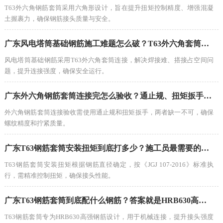
T63外六角钢筋套筒采用六角形设计，旨在提升扭矩控制精度、增强混凝
土握裹力，确保钢筋接头质量与安全。
广东风电塔筒基础钢筋施工难题怎么破？T63外六角套筒连接方案深度解析
风电塔筒基础钢筋采用T63外六角套筒连接，解决焊接难、搭接占空间问
题，提升连接强度，确保安全运行。
广东外六角钢筋套筒连接完怎么验收？通止规、扭矩扳手一个都不能少
外六角钢筋套筒连接验收需使用通止规和扭矩扳手，两者缺一不可，确保
螺纹精度和拧紧质量。
广东T63钢筋套筒安装扭矩到底打多少？施工员最需要的标准值对照表来了
T63钢筋套筒安装扭矩根据钢筋直径确定，按《JGJ 107-2016》标准执
行，需精准控制扭矩，确保接头性能。
广东T63钢筋套筒到底配什么钢筋？答案就是HRB630高强钢筋
T63钢筋套筒专为HRB630高强钢筋设计，用于机械连接，提升接头强度