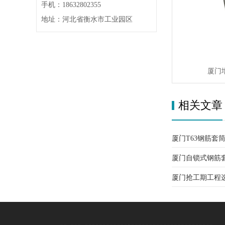
手机：18632802355
地址：河北省衡水市工业园区
厦门
相关文章
厦门T63钢筋套
厦门自锁式钢筋
钢筋
厦门抢工期工程
免套丝方案怎么
备，现场直接干