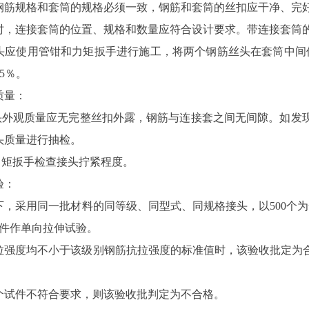
钢筋规格和套筒的规格必须一致，钢筋和套筒的丝扣应干净、完
时，连接套筒的位置、规格和数量应符合设计要求。带连接套筒
头应使用管钳和力矩扳手进行施工，将两个钢筋丝头在套筒中间
5％。
质量：
接头外观质量应无完整丝扣外露，钢筋与连接套之间无间隙。如发
头质量进行抽检。
检力矩扳手检查接头拧紧程度。
验：
下，采用同一批材料的同等级、同型式、同规格接头，以500个为
试件作单向拉伸试验。
拉强度均不小于该级别钢筋抗拉强度的标准值时，该验收批定为
。
个试件不符合要求，则该验收批判定为不合格。