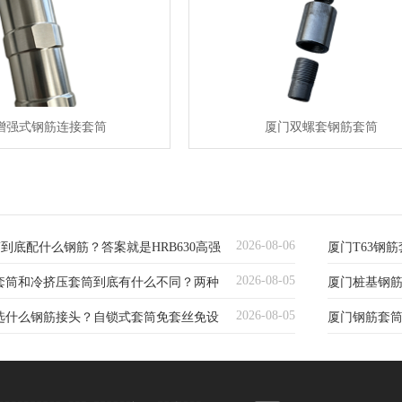
增强式钢筋连接套筒
厦门双螺套钢筋套筒
2026-08-06
筒到底配什么钢筋？答案就是HRB630高强
厦门T63钢
2026-08-05
套筒和冷挤压套筒到底有什么不同？两种
厦门桩基钢
建议看完这
2026-08-05
选什么钢筋接头？自锁式套筒免套丝免设
厦门钢筋套筒
选？
锁不用转动
清楚了