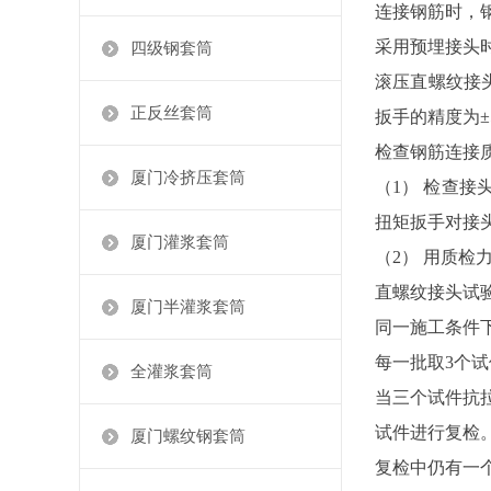
连接钢筋时，
采用预埋接头
四级钢套筒
滚压直螺纹接
正反丝套筒
扳手的精度为±
检查钢筋连接
厦门冷挤压套筒
（1） 检查
扭矩扳手对接
厦门灌浆套筒
（2） 用质
直螺纹接头试
厦门半灌浆套筒
同一施工条件
每一批取3个
全灌浆套筒
当三个试件抗
试件进行复检
厦门螺纹钢套筒
复检中仍有一