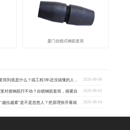
厦门自锁式钢筋套筒
2026-08-06
筋套筒到底是什么？搞工程3年还没搞懂的人，
2026-08-05
筋笼对接钢筋拧不动？自锁钢筋套筒，插紧自
篇
2026-08-04
“越拉越紧”是不是忽悠人？把原理拆开看就
钢筋