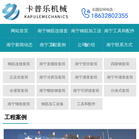
网站首页
南宁钢筋连接套
南宁钢筋加工设
南宁工具和配件
南宁新闻动态
南宁工程案例
筒
公司介绍
备
南宁联系方式
钢筋连接套筒
南宁直螺纹套筒
南宁变径套筒
四级钢套筒
正反丝套筒
南宁冷挤压套筒
南宁灌浆套筒
南宁半灌浆套筒
全灌浆套筒
南宁螺纹钢套筒
南宁可焊接套筒
分体式套筒
南宁镦粗套筒
钢筋加工设备
工具和配件
工程案例