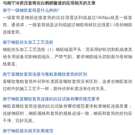
与南宁冷挤压套筒在白鹤桥隧道的应用相关的文章
南宁一级钢筋套筒是什么样的?
一级套筒是钢筋连接套筒的抗拉强度达到或超过596Mpa就是一级套
筒。通俗讲，一级套筒就是达到或超过钢筋母材抗拉强度1.1倍的钢筋
连接套筒。
南宁钢筋丝头加工工艺流程
钢筋丝头加工工艺流程（1）钢筋端面平头：宜采用砂轮切割机或者其
他专用设备切割钢筋端头，严禁气割。要求钢筋端头切割面与母材轴
线垂直。
南宁直螺纹套筒连接与墩粗直螺纹套筒的区别
直螺纹墩粗套筒外径和长度跟直螺纹套筒没有区别，这者在钢筋套丝
过程中的施工工艺不一样，跟外径和长度没有任何关系。
南宁钢筋直螺纹套筒连接的抗拉试验有哪些规范要求
钢筋直螺纹套筒连接的抗拉试验有哪些规范要求检查钢筋连接质量：
连接钢筋时，钢筋规格和套筒的规格必须一致，钢筋和套筒的丝扣应
干净、完好无损。
南宁钢筋接头错开距离规范