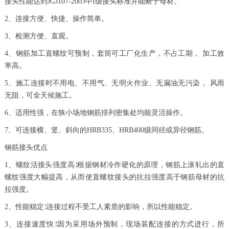
接头性能达到JGJ107-2003中I级接头标准并能断于母材。
2、连接方便、快捷、操作简单。
3、检测方便、直观。
4、钢筋加工直螺纹可预制，套筒可工厂化生产，不占工期， 加工效
率高。
5、施工连接时不用电、不用气、无明火作业、无漏油无污染， 风雨
无阻，可全天候施工。
6、适用性强，在狭小场地钢筋排列密集处均能灵活操作。
7、可连接横、竖、斜向的HRB335、HRB400级同径或异径钢筋。
钢筋接头优点
1、螺纹活接头强度高∶根据钢材冷作硬化的原理，钢筋上滚轧出的直
螺纹强度大幅提高，从而使直螺纹接头的抗拉强度高于钢筋母材的抗
拉强度。
2、性能稳定∶连接过程不受工人素质的影响，所以性能稳定。
3、连接速度快∶因为采用场外预制，现场装配连接的方式进行，所