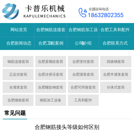
网站首页
合肥钢筋连接套
合肥钢筋加工设
合肥工具和配件
合肥新闻动态
合肥工程案例
筒
公司介绍
备
合肥联系方式
钢筋连接套筒
合肥直螺纹套筒
合肥变径套筒
四级钢套筒
正反丝套筒
合肥冷挤压套筒
合肥灌浆套筒
合肥半灌浆套筒
全灌浆套筒
合肥螺纹钢套筒
合肥可焊接套筒
分体式套筒
合肥镦粗套筒
钢筋加工设备
工具和配件
常见问题
合肥钢筋接头等级如何区别