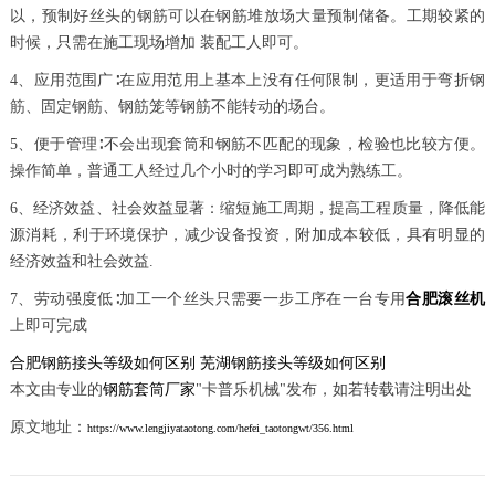
以，预制好丝头的钢筋可以在钢筋堆放场大量预制储备。工期较紧的
时候，只需在施工现场增加 装配工人即可。
4、应用范围广∶在应用范用上基本上没有任何限制，更适用于弯折钢
筋、固定钢筋、钢筋笼等钢筋不能转动的场台。
5、便于管理∶不会出现套筒和钢筋不匹配的现象，检验也比较方便。
操作简单，普通工人经过几个小时的学习即可成为熟练工。
6、经济效益、社会效益显著：缩短施工周期，提高工程质量，降低能
源消耗，利于环境保护，减少设备投资，附加成本较低，具有明显的
经济效益和社会效益.
7、劳动强度低∶加工一个丝头只需要一步工序在一台专用
合肥滚丝机
上即可完成
合肥钢筋接头等级如何区别
芜湖钢筋接头等级如何区别
本文由专业的
钢筋套筒厂家
"卡普乐机械"发布，如若转载请注明出处
原文地址：
https://www.lengjiyataotong.com/hefei_taotongwt/356.html