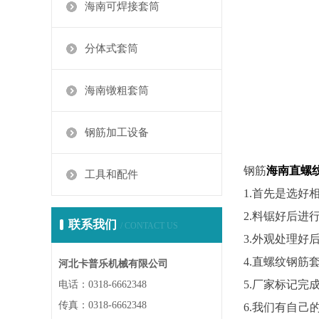
海南可焊接套筒
分体式套筒
海南镦粗套筒
钢筋加工设备
钢筋
海南直螺
工具和配件
1.首先是选
2.料锯好后
联系我们
/ CONTACT US
3.外观处理
4.直螺纹钢
河北卡普乐机械有限公司
5.厂家标记
电话：0318-6662348
传真：0318-6662348
6.我们有自己