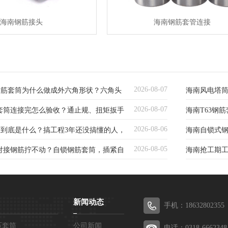
海南钢筋接头
海南钢筋套管连接
2026-08-07
角钢筋套筒为什么做成外六角形状？六角头
海南风电塔筒
2026-08-07
套筒连接完怎么验收？通止规、扭矩扳手
海南T63钢
智慧
连接方案深
2026-08-06
筒到底是什么？搞工程3年还没搞懂的人，
海南自锁式
钢筋
2026-08-05
对接钢筋拧不动？自锁钢筋套筒，插紧自
海南抢工期
免套丝方案
备，现场直
新闻动态
手机：18632802355
压套筒
公司新闻
电话：0318-6662348