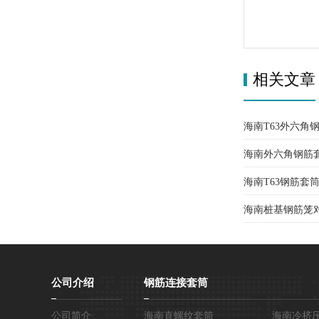
相关文章
海南T63外六
海南外六角钢筋
设计背后的工程
海南T63钢筋套
一个都不能少
海南桩基钢筋笼
建议看完这篇
锁不用转动钢筋
公司介绍
钢筋连接套筒
公司简介
海南直螺纹套筒
海南冷挤