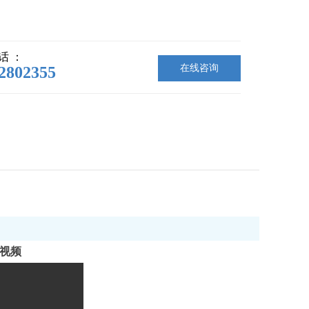
话 ：
在线咨询
2802355
视频