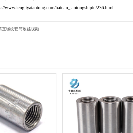
ps://www.lengjiyataotong.com/hainan_taotongshipin/236.html
筋直螺纹套筒攻丝视频