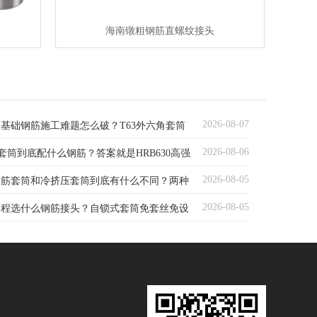
海南镦粗钢筋直螺纹接头
2026-08-07
基础钢筋施工难题怎么破？T63外六角套筒
2026-08-06
筋套筒到底配什么钢筋？答案就是HRB630高强
度解析
2026-08-05
钢筋套筒和冷挤压套筒到底有什么不同？两种
2026-08-05
工程选什么钢筋接头？自锁式套筒免套丝免设
怎么选？
接干