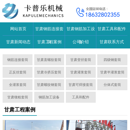
网站首页
甘肃钢筋连接套
甘肃钢筋加工设
甘肃工具和配件
甘肃新闻动态
甘肃工程案例
筒
公司介绍
备
甘肃联系方式
钢筋连接套筒
甘肃直螺纹套筒
甘肃变径套筒
四级钢套筒
正反丝套筒
甘肃冷挤压套筒
甘肃灌浆套筒
甘肃半灌浆套筒
全灌浆套筒
甘肃螺纹钢套筒
甘肃可焊接套筒
分体式套筒
甘肃镦粗套筒
钢筋加工设备
工具和配件
甘肃工程案例