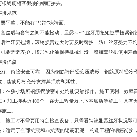
两根钢筋相互衔接的钢筋接头。
连接规范
要平整，不能有“马蹄”状端面。
套丝后与套筒之间不能松动，显露2-3个丝牙用扭矩扳手扭紧钢
后丝牙要包满，滚轮损害过大时要及时替换，防止丝牙受力不均
机要常常养护，增加乳化油保持机械润滑，增加套丝机使用寿
连接优点
好、衔接安全可靠：因为钢筋端部经滚压成形，钢筋原料经冷
度，能使母材充分发挥其强度和延性。
：在狭小场所钢筋摆放密布处均能灵敏操作。施工便利、效率
班可加工接头近400个。在大工程量及地下室底版等施工时具有
候施工。
：施工时不需要用特定检查设备，只需看钢筋显露丝牙状况即
：适用于全部抗震和非抗震的钢筋混泥土构造工程的钢筋衔接