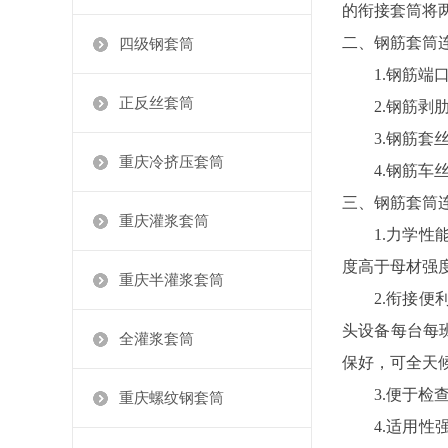
的衔接套筒将
二、钢筋套筒
四级钢套筒
1.钢筋端口
正反丝套筒
2.钢筋剥肋
3.钢筋套丝
重庆冷挤压套筒
4.钢筋车丝
三、钢筋套筒
重庆灌浆套筒
1.力学性能
度高于母材强
重庆半灌浆套筒
2.衔接便利
头设备每台每
全灌浆套筒
保好，可全天
3.便于检查
重庆螺纹钢套筒
4.适用性强