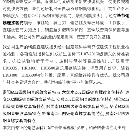
的钢筋直螺纹滚丝机。近来我们又研制出新式快调机头，使更换规格
时更快更方便，我们还研制出全自动双缸钢筋镦粗机。目前生产各种
钢筋接头（包括Ø32四级钢直螺纹套筒、镦粗钢筋接头），还有
毕节钢
筋连接套筒
锁母、滚丝轮、剥肋刀、钢筋丝头螺纹环规、工作扳手、
直螺纹套筒力矩扳手、钢筋丝头塑料保护帽、直螺纹套筒保护盖等施
工辅具。我公司为产品质量的稳定提高，奠定了良好的基础。
我公司生产的钢筋直螺纹接头经中国建筑科学研究院建筑工程质量检
验检测，各项性能指标达到或超过国标JGJ107-2016Ⅰ级接头的标准要
求，抗拉试验均断于母材，达到与母材等强度性能，广泛用于
HRB335、HRB400、HRB500建筑用钢筋连接，深受用户好评。随着
HRB400、HRB500钢筋的推广应用，直螺纹连接具有优势。我公司愿
与社会各界通力合作，共创“钢筋连接”事业的绚丽未来。
贵阳Ø32四级钢直螺纹套筒特点
六盘水Ø32四级钢直螺纹套筒特点
遵
义Ø32四级钢直螺纹套筒特点
安顺Ø32四级钢直螺纹套筒特点
铜仁Ø32
四级钢直螺纹套筒特点
黔西南Ø32四级钢直螺纹套筒特点
毕节Ø32四
级钢直螺纹套筒特点
黔东南Ø32四级钢直螺纹套筒特点
黔南Ø32四级
钢直螺纹套筒特点
本文由专业的
钢筋套筒厂家
"卡普乐机械"发布，如若转载请注明出处