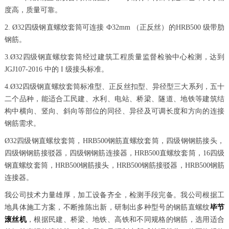
度高，质量可靠。
2. Ø32四级钢直螺纹套筒可连接 Ф32mm （正反丝）的HRB500 级带肋
钢筋。
3.Ø32四级钢直螺纹套筒经过建筑工程质量监督检验中心检测，达到
JGJ107-2016 中的 I 级接头标准。
4.Ø32四级钢直螺纹套筒标准型、正反丝扣型、异径型三大系列，五十
二个品种，能适合工民建、水利、电站、桥梁、隧道、地铁等建筑结
构中横向、竖向、斜向等部位的同径、异径及可调长度和方向的连接
钢筋需求。
Ø32四级钢直螺纹套筒，HRB500钢筋直螺纹套筒，四级钢钢筋接头，
四级钢钢筋接驳器，四级钢钢筋连接器，HRB500直螺纹套筒，16四级
钢直螺纹套筒，HRB500钢筋接头，HRB500钢筋接驳器，HRB500钢筋
连接器。
我公司技术力量雄厚，加工设备齐全，检测手段完备。我公司根据工
地具体施工方案，不断推陈出新，研制出多种型号的钢筋直螺纹
毕节
滚丝机
，根据民建、桥梁、地铁、高铁和不同规格的钢筋，选用适合