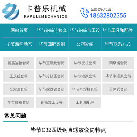
网站首页
毕节钢筋连接套
毕节钢筋加工设
毕节工具和配件
毕节新闻动态
毕节工程案例
筒
公司介绍
备
毕节联系方式
钢筋连接套筒
毕节直螺纹套筒
毕节变径套筒
四级钢套筒
正反丝套筒
毕节冷挤压套筒
毕节灌浆套筒
毕节半灌浆套筒
全灌浆套筒
毕节螺纹钢套筒
毕节可焊接套筒
分体式套筒
毕节镦粗套筒
钢筋加工设备
工具和配件
常见问题
毕节Ø32四级钢直螺纹套筒特点